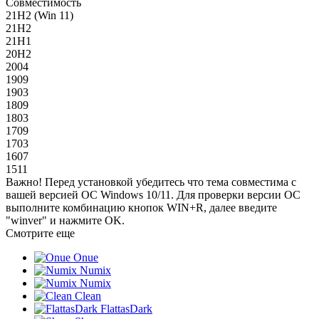
Совместимость
21H2 (Win 11)
21H2
21H1
20H2
2004
1909
1903
1809
1803
1709
1703
1607
1511
Важно! Перед установкой убедитесь что тема совместима с
вашей версией OC Windows 10/11. Для проверки версии ОС
выполните комбинацию кнопок WIN+R, далее введите
"winver" и нажмите OK.
Смотрите еще
Onue
Numix
Numix
Clean
FlattasDark