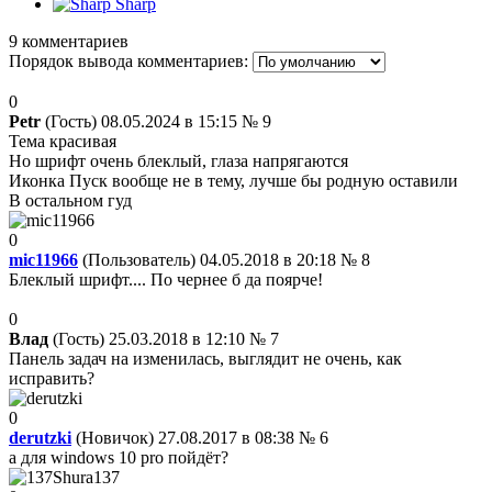
Sharp
9 комментариев
Порядок вывода комментариев:
0
Petr
(Гость) 08.05.2024 в 15:15
№ 9
Тема красивая
Но шрифт очень блеклый, глаза напрягаются
Иконка Пуск вообще не в тему, лучше бы родную оставили
В остальном гуд
0
mic11966
(Пользователь) 04.05.2018 в 20:18
№ 8
Блеклый шрифт.... По чернее б да поярче!
0
Влад
(Гость) 25.03.2018 в 12:10
№ 7
Панель задач на изменилась, выглядит не очень, как
исправить?
0
derutzki
(Новичок) 27.08.2017 в 08:38
№ 6
а для windows 10 pro пойдёт?