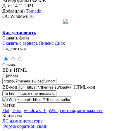
Размер файла
13.8 MB
Дата
14.11.2021
Добавил(а)
Tornado
OC
Windows 10
Как установить
Скачать файл
Скачать с сервера
Яндекс.Диск
Поделиться
Ссылка
BB и HTML
Превью
BB-код
HTML-код
Метки
Flat
,
Тема
,
windows 10
,
iWin
,
светлая
,
минимализм
Контакты
ЛС администратору
Форма обратной связи