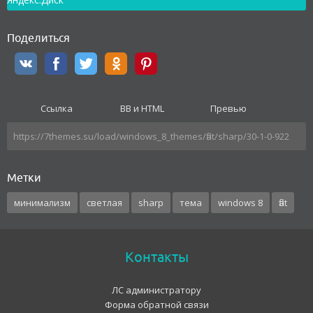
Поделиться
Ссылка
BB и HTML
Превью
Метки
минимализм
светлая
sharp
тема
windows 8
flat
Контакты
ЛС администратору
Форма обратной связи