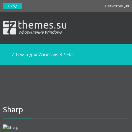
Вход
Регистрация
themes.su
оформление Windows
/
Темы для Windows 8
/
Flat
Sharp