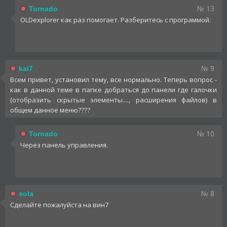
№ 13
Tornado
OLDexplorer как раз помогает. Разберитесь с программой.
№ 9
kai7
Всем привет, установил тему, все нормально. Теперь вопрос -
как в данной теме в папке добраться до панели где галочки
(отобразить скрытые элементы...., расширения файлов) в
общем данное меню????
№ 10
Tornado
Через панель управления.
№ 8
sola
Сделайте пожалуйста на вин7