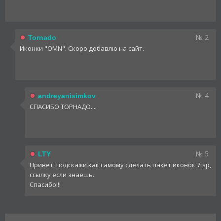
№ 2
Tornado
Иконки "OMN". Скоро добавлю на сайт.
№ 4
andreyanisimkov
СПАСИБО ТОРНАДО....
№ 5
LTY
Привет, подскажи как самому сделать пакет иконок 7tsp,
ссылку если знаешь.
Спасибо!!!