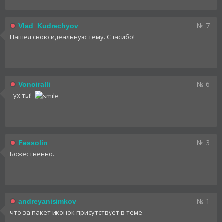
№ 7
Vlad_Kudrechyov
Нашёл свою идеальную тему. Спасибо!
№ 6
Vonoiralli
- ух ты!
№ 3
Fessolin
Божественно.
№ 1
andreyanisimkov
что за пакет иконок присутствует в теме