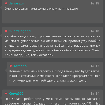
№ 18
denosaur
Очень классная тема, думаю она у меня надолго
№ 16
muertelegend
неработающий кал, пуск не меняется, иконки на пуске не
меняются, управление окном в верхнем правом углу вообще
опущено, сама верхняя рамка дефолтного размера, кнопок
вперед-назад нету, и как была белая область сверху с Файл,
Компьютер, Вид, так и осталась.
№ 17
Tornado
Конечно если не настроить ОС под темы у вас будет такое.
Иконки с темами не меняются. В разделе Программ есть все
что нужно для того чтоб сделать как на скриншоте.
№ 14
Kerya000
Что делать ребят если у меня поменялась только заставка
рабочего стола больше ничего не изменилося??? Что