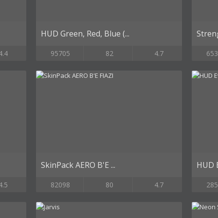
HUD Green, Red, Blue (...
Stren
4.4
95705
82
4.7
653
SkinPack AERO B'E ...
HUD E
4.5
82098
80
4.7
285