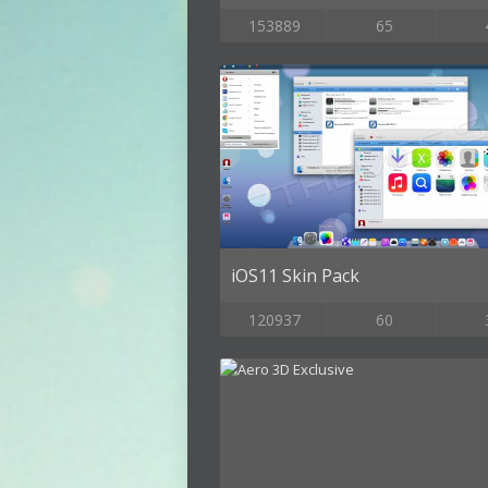
153889
65
iOS11 Skin Pack
120937
60