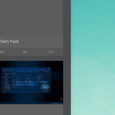
Skin Pack
69
66
3.9