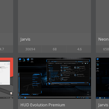
Jarvis
Neon 
4.7
30694
68
4.6
658
HUD Evolution Premium
Jarvis