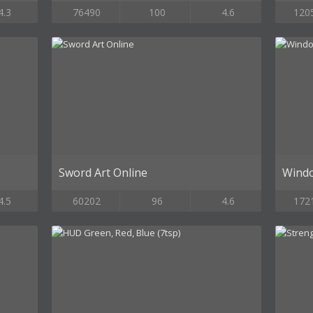
4.3
76490
100
4.6
120
Sword Art Online
Windo
4.5
60202
96
4.6
172