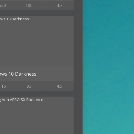
530
100
4.7
ws 10 Darkness
116
93
4.5