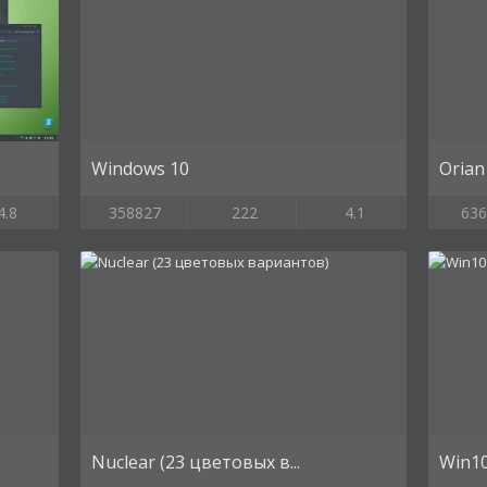
Windows 10
Orian
4.8
358827
222
4.1
636
Nuclear (23 цветовых в...
Win1