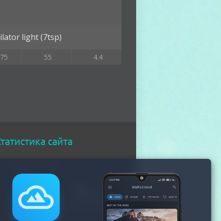
lator light (7tsp)
75
55
4.4
татистика сайта
Онлайн всего
260
Гостей
252
Пользователей
8