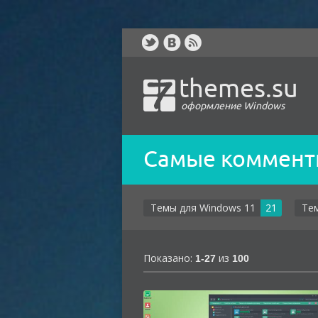
themes.su
оформление Windows
Самые коммент
Темы для Windows 11
21
Те
Показано:
из
1-27
100