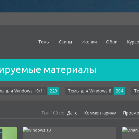
Темы
Скины
Иконки
Обои
Курс
ируемые материалы
мы для Windows 10/11
229
Темы для Windows 8
204
Те
Toп 100 по:
Дате
·
Комментариям
·
Просм