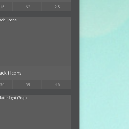
16
62
2.5
ack i Icons
30
59
4.6