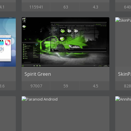
4.1
115941
63
4.3
640
Spirit Green
SkinP
3.6
97007
59
4.5
828