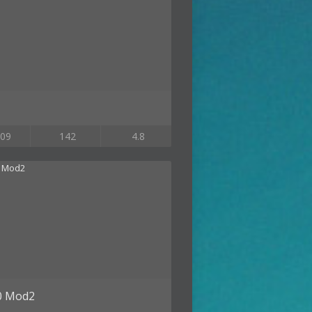
09
142
4.8
0 Mod2