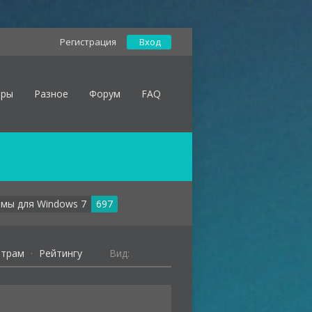
Регистрация
Вход
оры
Разное
Форум
FAQ
мы для Windows 7
697
отрам
·
Рейтингу
Вид: