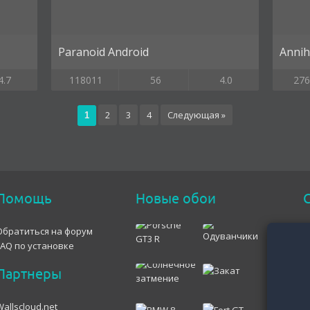
Paranoid Android
Annihi
4.7
118011
56
4.0
276
2
3
4
Следующая »
1
Помощь
Новые обои
С
Обратиться на форум
FAQ по установке
Партнеры
Wallscloud.net