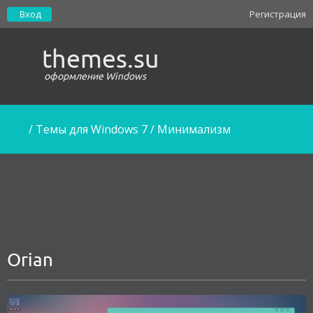
Вход
Регистрация
themes.su
оформление Windows
/
Темы для Windows 7
/
Минимализм
Orian