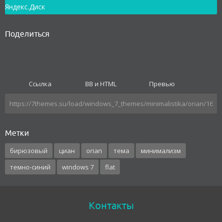
Яндекс.Диск
Поделиться
Ссылка
BB и HTML
Превью
Метки
бирюзовый
циан
orian
тема
минимализм
темно-синий
windows 7
flat
Контакты