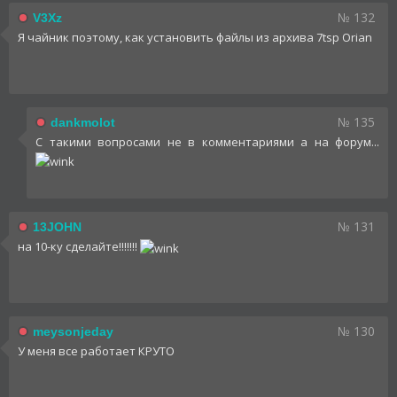
№ 132
V3Xz
Я чайник поэтому, как установить файлы из архива 7tsp Orian
№ 135
dankmolot
С такими вопросами не в комментариями а на форум...
№ 131
13JOHN
на 10-ку сделайте!!!!!!!
№ 130
meysonjeday
У меня все работает КРУТО