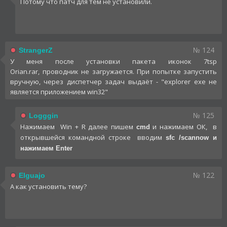
Потому что патч для тем не установили.
№ 124
StrangerZ
У меня после установки пакета иконок 7tsp
Orian.rar, проводник не загружается. При попытке запустить
вручную, через диспетчер задач выдаёт - "explorer exe не
является приложением win32"
№ 125
Logggin
Нажимаем Win + R далее пишем
и нажимаем ОК, в
cmd
открывшейся командной строке вводим
sfc /scannow и
нажимаем Enter
№ 122
Elguajo
А как установить тему?