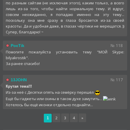
по разным сайтам (не исключая этого), каким только, а всего
лишь из-за того, чтобы найти нормальную тему. И вдруг,
совсем неожиданно, я попадаю именно на эту тему...
поскольку она мне сразу в глаза бросается из-за своей
красоты. Да и удобная даже, в глазах чёртики не мерещатся. ))
Супер, благодарю! ~
№ 118
PocTik
Помогите пожалуйста установить тему "МОЙ Skype:
bilyakrostik".
За ранее спасибо!
№ 117
13JOHN
Крутая тема!!!
Из-за неё с Десятки опять на семёрку перешёл
Ещё бы гаджеты или скины в таком духе замутить...
Хотелось бы ещё иконки отдельно поднайти...
2
3
4
»
1