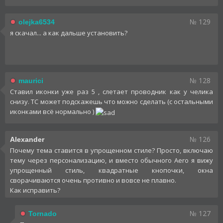
№ 129
olejka6534
я скачал... а как дальше установить?
№ 128
maurici
Ставил иконки уже раз 5 , слетает проводник как у челика
снизу. ТС может подскажешь что можно сделать (с остальными
иконками всё нормально )
№ 126
Alexander
Почему тема ставится в упрощенном стиле? Просто, включаю
тему через персонализацию, и вместо обычного Aero я вижу
упрощенный стиль, квадратные кнопочки, окна
сворачиваются очень противно и вовсе не плавно.
Как исправить?
№ 127
Tornado