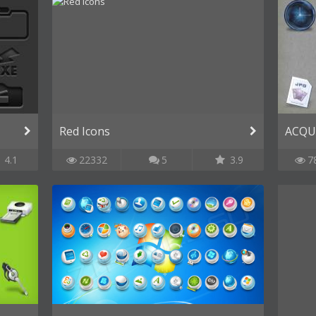
Red Icons
ACQU
4.1
22332
5
3.9
7