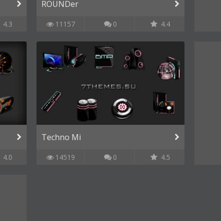
ROUNDer
4.3
11157
0
4.4
Techno Mi
4.0
14519
0
4.5