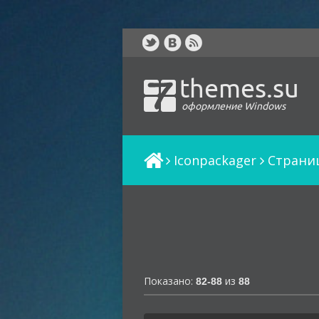
themes.su
оформление Windows
Iconpackager
Cтраниц
Показано:
из
82-88
88