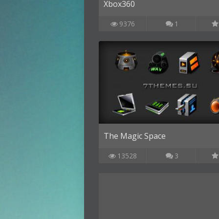
Xbox360
9376
1
The Magic Space
13528
3