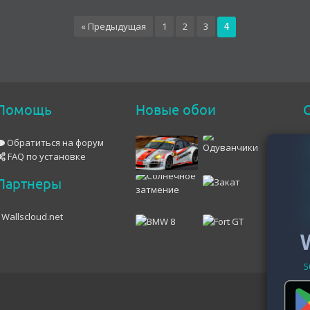
« Предыдущая
1
2
3
4
Помощь
Новые обои
С
Обратиться на форум
FAQ по установке
Партнеры
Wallscloud.net
5