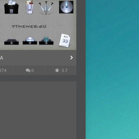
A
874
0
3.7