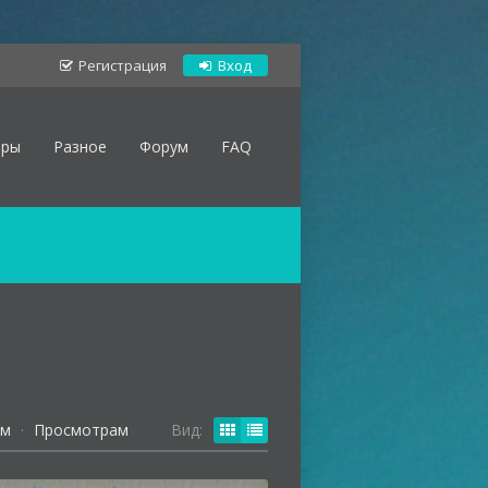
Регистрация
Вход
оры
Разное
Форум
FAQ
ям
·
Просмотрам
Вид: