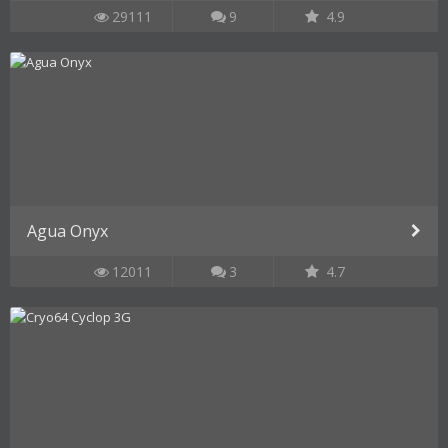
29111
9
4.9
Agua Onyx
12011
3
4.7