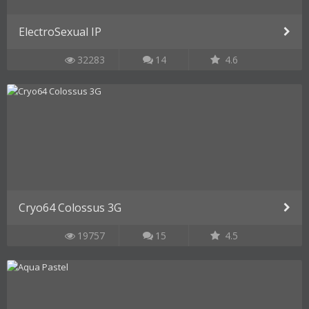
ElectroSexual IP
32283
14
4.6
Cryo64 Colossus 3G
19757
15
4.5