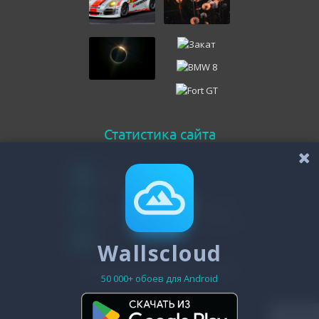
Статистика сайта
Онлайн всего
146
Гостей
144
Пользователей
Wallscloud
2
Зарегистрировано - 19475
50 000+ обоев для Android