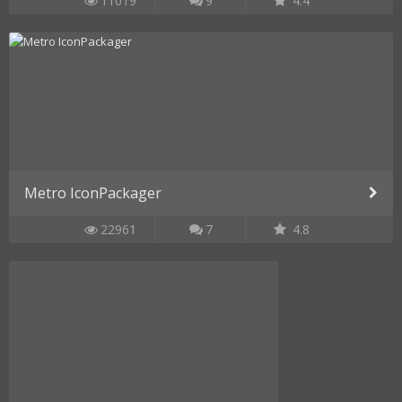
11019
9
4.4
Metro IconPackager
22961
7
4.8