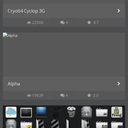
Cryo64 Cyclop 3G
22506
4
4.7
Alpha
19639
4
5.0