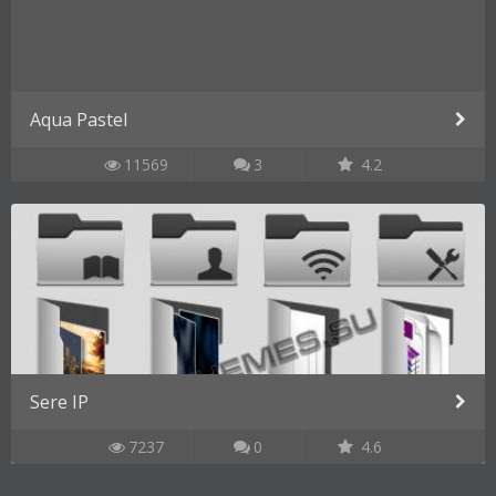
Aqua Pastel
11569
3
4.2
Sere IP
7237
0
4.6