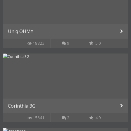
Uniq OHMY
18823
9
5.0
Corinthia 3G
15641
2
4.9