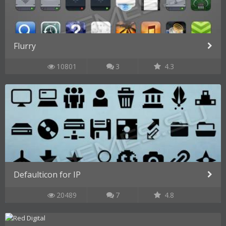
Flurry
10801
3
4.3
Defaulticon for IP
20489
7
4.8