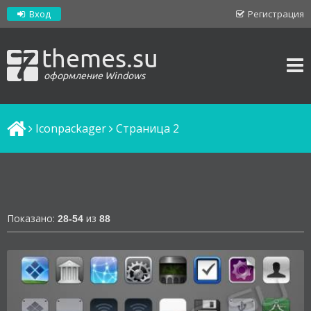
Вход
Регистрация
themes.su
оформление Windows
Iconpackager
Cтраница 2
Показано:
из
28-54
88