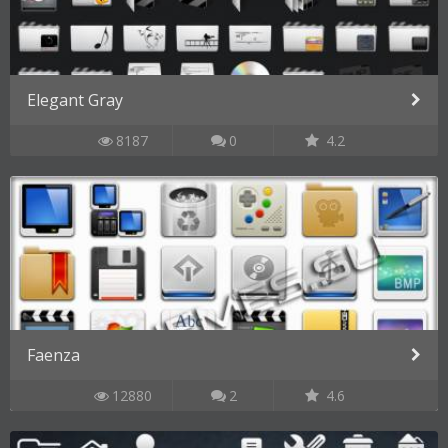
Elegant Gray
8187
0
4.2
Faenza
12880
2
4.6