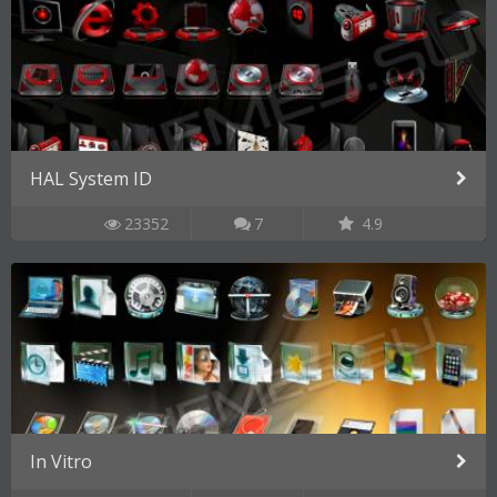
HAL System ID
23352
7
4.9
In Vitro