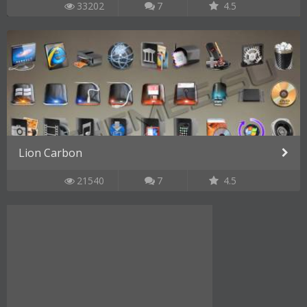
33202
7
4.5
Lion Carbon
21540
7
4.5