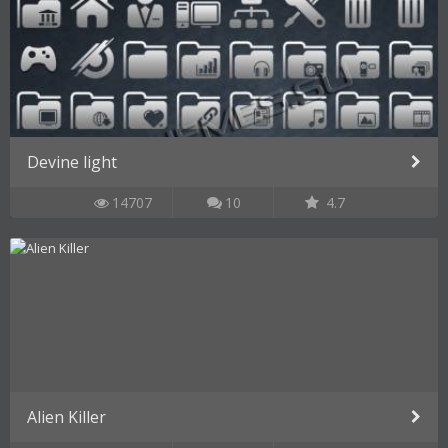
Devine light
14707
10
4.7
Alien Killer