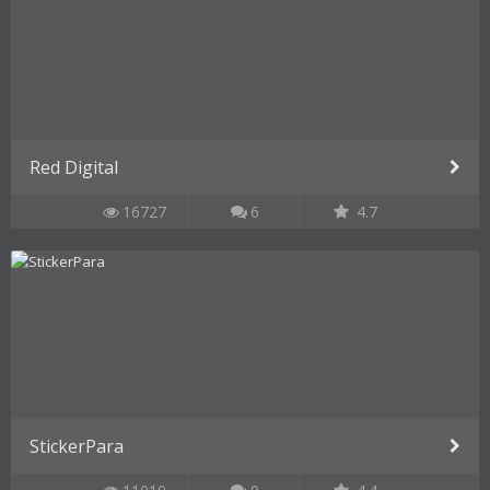
Red Digital
16727
6
4.7
StickerPara