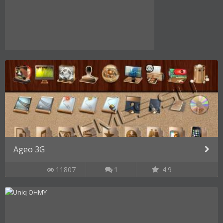
Ageo 3G
11807
1
4.9