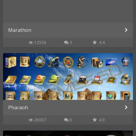
Marathon
12556
3
4.4
Pharaoh
26007
6
4.9