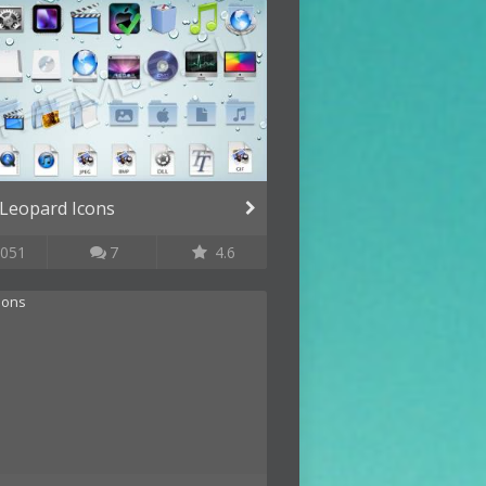
Leopard Icons
051
7
4.6