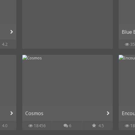
Blue 
4.2
35
Cosmos
Encou
4.0
18456
6
4.5
18