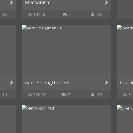
Mechanism
4.6
18266
7
4.6
Aero Strengthen SX
Invad
4.1
32065
25
4.9
31