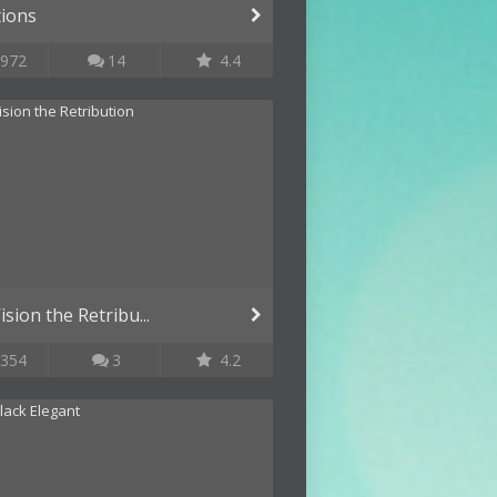
tions
972
14
4.4
sion the Retribu...
354
3
4.2