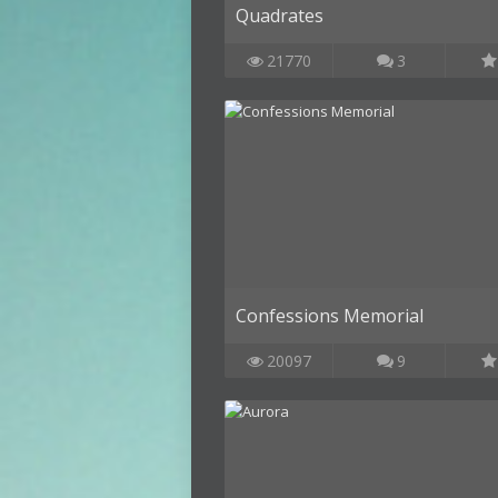
Quadrates
21770
3
Confessions Memorial
20097
9