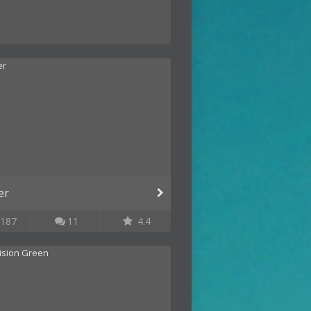
er
187
11
4.4