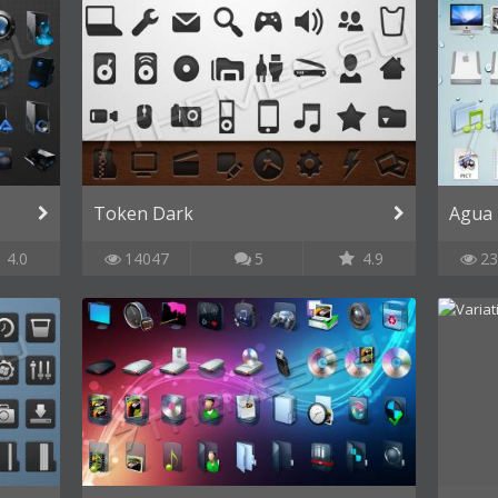
Token Dark
Agua 
4.0
14047
5
4.9
23