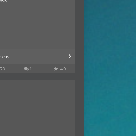
osis
781
11
4.9