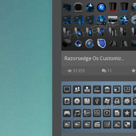
Razorsedge Os Customiz...
31355
11