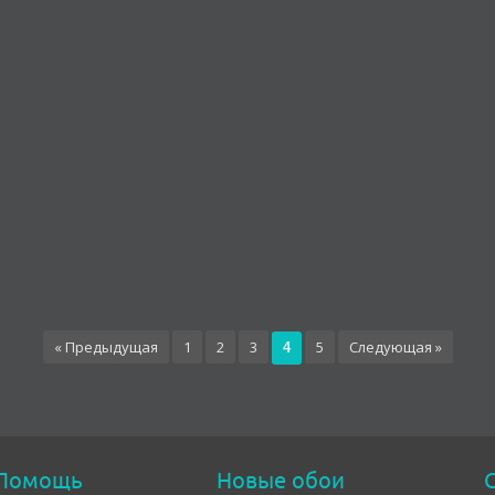
« Предыдущая
1
2
3
5
Следующая »
4
Помощь
Новые обои
С