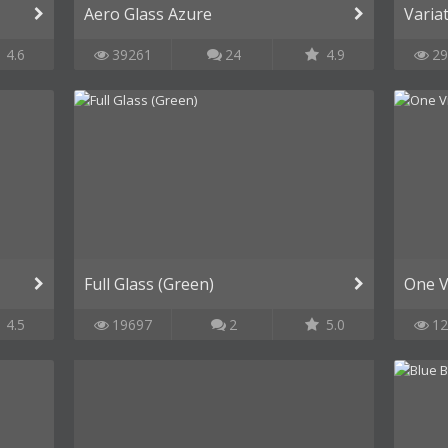
Aero Glass Azure
Varia
4.6
39261
24
4.9
29
Full Glass (Green)
One Vi
4.5
19697
2
5.0
12