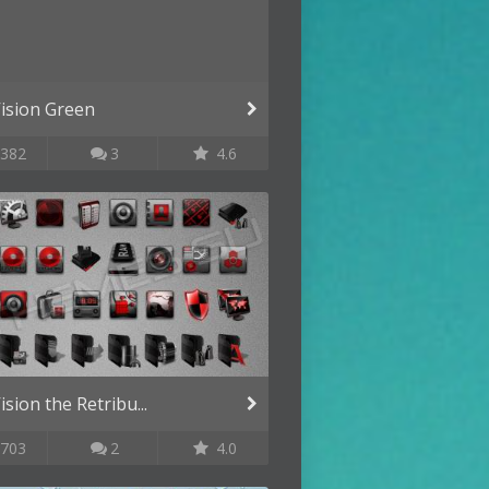
ision Green
382
3
4.6
sion the Retribu...
703
2
4.0