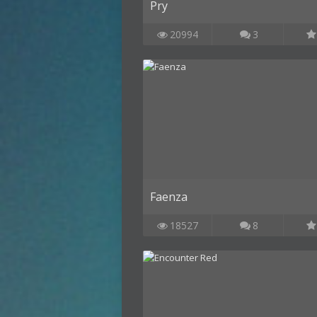
Pry
20994
3
Faenza
18527
8