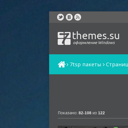
themes.su
оформление Windows
7tsp пакеты
Cтраниц
Показано:
из
82-108
122