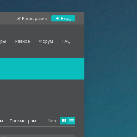
Регистрация
Вход
оры
Разное
Форум
FAQ
ям
·
Просмотрам
Вид: