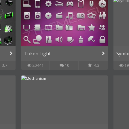
Token Light
Symbi
3.7
20441
10
4.3
19