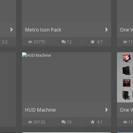
Metro Icon Pack
One V
3.2
25775
12
4.7
11
HUD Machine
One Vi
26120
16
4.1
11