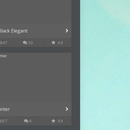
Black Elegant
847
33
4.9
nter
607
6
4.9