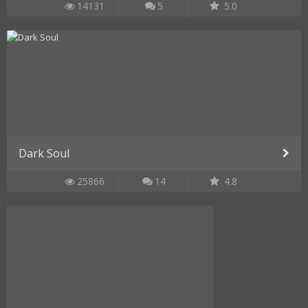
14131
5
5.0
Dark Soul
25866
14
4.8