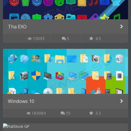
Tha EXO
15093
5
4.5
Windows 10
183084
55
3.3