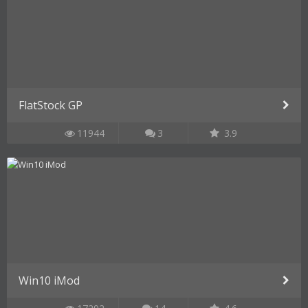
FlatStock GP
11944
3
3.9
Win10 iMod