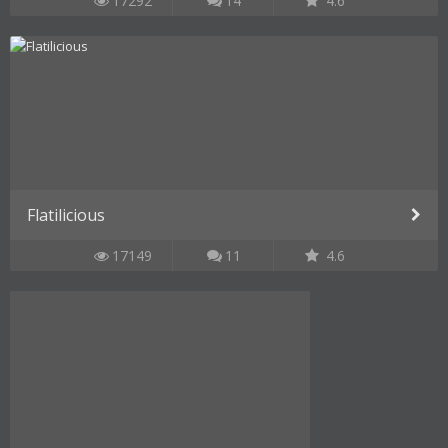
17292
14
4.6
Flatilicious
17149
11
4.6