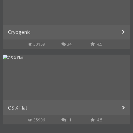
Cryogenic
30159
34
4.5
OS X Flat
35906
11
4.5