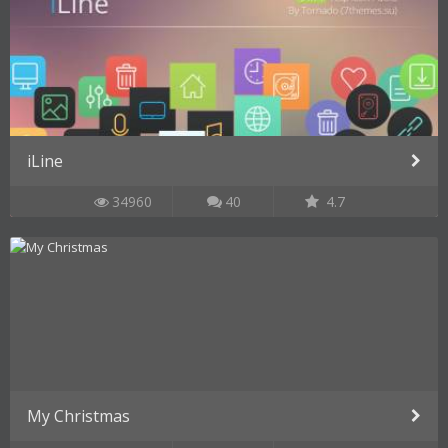
iLine
34960
40
4.7
My Christmas