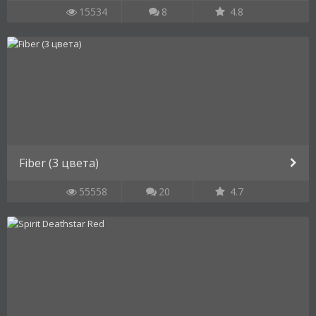
15534
8
4.8
Fiber (3 цвета)
55558
20
4.7