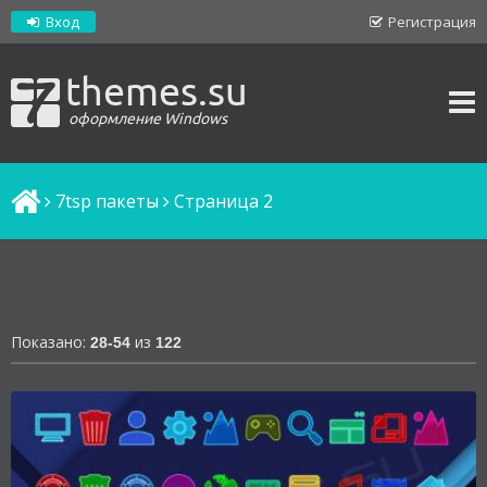
Вход
Регистрация
themes.su
оформление Windows
7tsp пакеты
Cтраница 2
Показано:
из
28-54
122