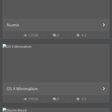
Numix
12108
5
4.2
OS X Minimalism
19559
5
4.5