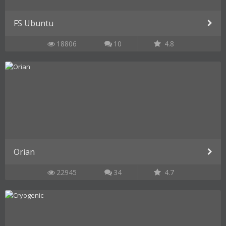
FS Ubuntu
18806
10
4.8
Orian
22945
34
4.7