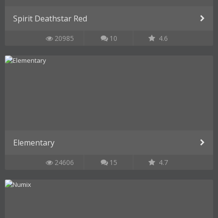
Spirit Deathstar Red
20985
10
4.6
Elementary
24606
15
4.7