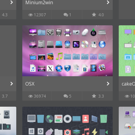
Minium2win
4.3
12307
1
4.0
OSX
cake
3.7
36974
5
3.3
10