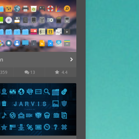
in
359
13
4.4