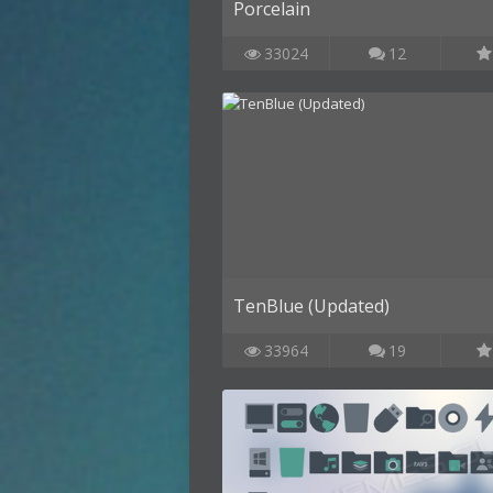
Porcelain
33024
12
TenBlue (Updated)
33964
19