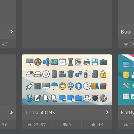
Buuf
4.3
30
Those iCONS
FlatB
3.6
23487
9
4.4
21