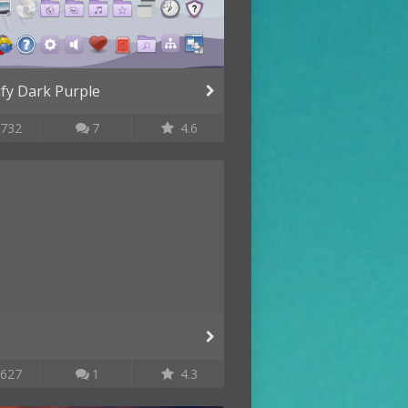
ify Dark Purple
732
7
4.6
e
627
1
4.3