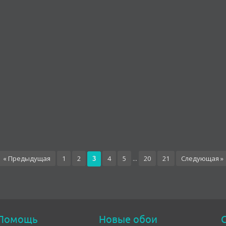
« Предыдущая
1
2
4
5
...
20
21
Следующая »
3
Помощь
Новые обои
С