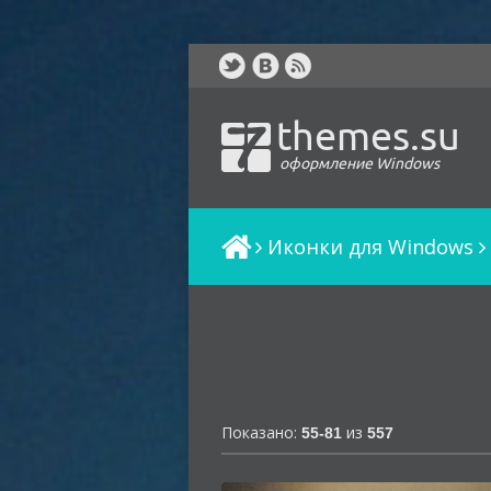
themes.su
оформление Windows
Иконки для Windows
Показано:
из
55-81
557