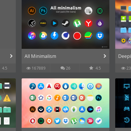
All Minimalism
Deep
4.5
167889
26
4.5
23