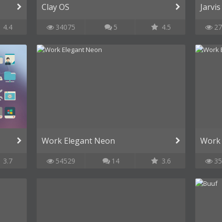
Clay OS
Jarvis
4.4
34075
5
4.5
27
Work Elegant Neon
Work
3.7
54529
14
3.6
35