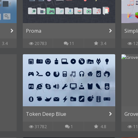
Proma
Simpl
3.4
20783
11
3.4
12
Token Deep Blue
Grov
31782
1
4.8
11