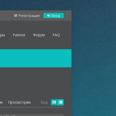
Регистрация
Вход
оры
Разное
Форум
FAQ
ям
·
Просмотрам
Вид: