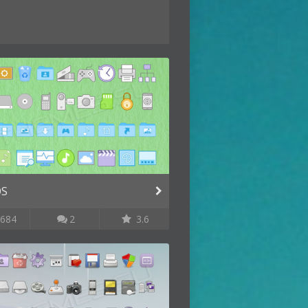
OS
684
2
3.6