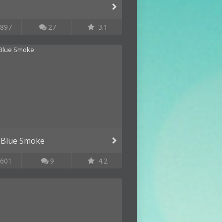
897
27
3.1
 Blue Smoke
601
9
4.2