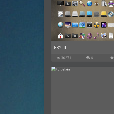
PRY III
30271
6