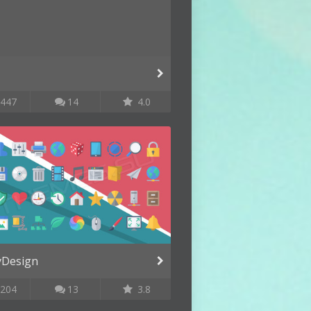
447
14
4.0
yDesign
204
13
3.8