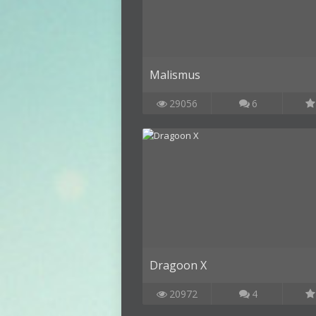
Malismus
29056
6
Dragoon X
20972
4