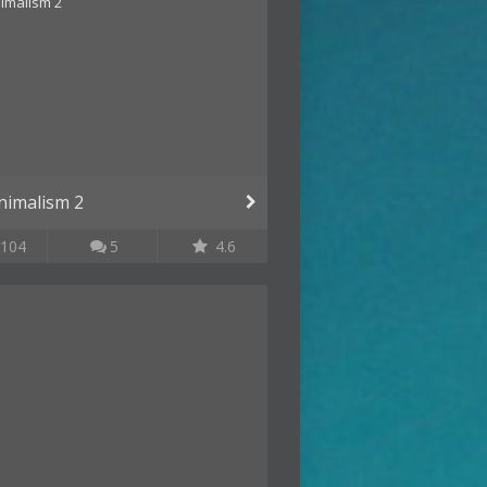
inimalism 2
104
5
4.6