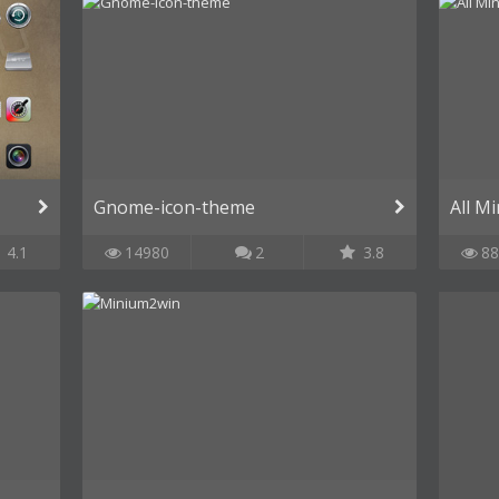
Gnome-icon-theme
All M
4.1
14980
2
3.8
88