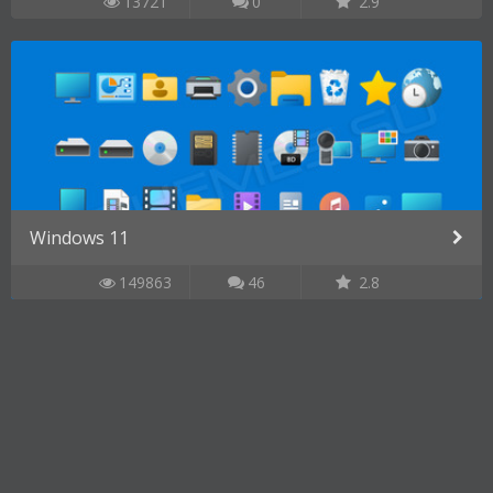
13721
0
2.9
Windows 11
149863
46
2.8