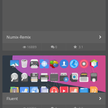
Numix-Remix
16889
0
3.1
Fluent