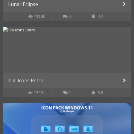
Lunar Eclipse
19180
0
3.4
Tile Icons Retro
15954
1
3.6