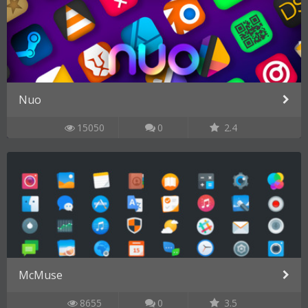
Nuo
15050
0
2.4
McMuse
8655
0
3.5