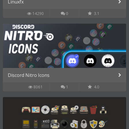
Linuxfx
14290
0
3.1
Discord Nitro Icons
8061
1
4.0