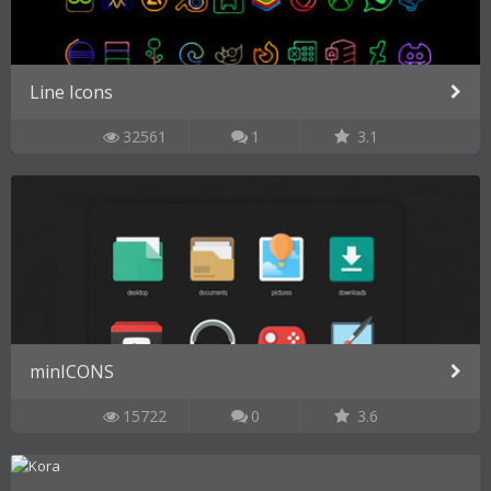
Line Icons
32561
1
3.1
minICONS
15722
0
3.6