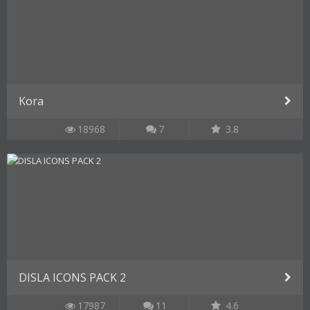
Kora
18968
7
3.8
DISLA ICONS PACK 2
17987
11
4.6