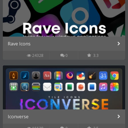
Rave Icons
24328
0
3.3
Iconverse