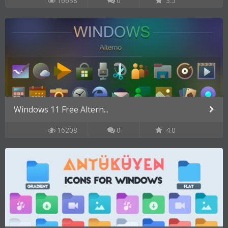
16638
0
3.5
Windows 11 Free Altern...
16208
0
4.0