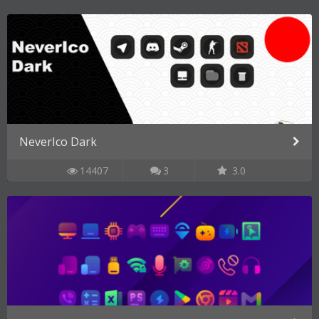
NeverIco Dark
14407
3
3.0