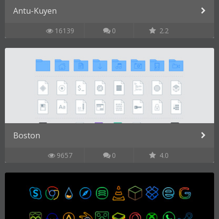
Antu-Kuyen
16139
0
2.2
Boston
9657
0
4.0