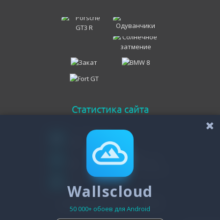
Статистика сайта
Онлайн всего
101
Гостей
98
Пользователей
Wallscloud
3
Зарегистрировано - 19482
50 000+ обоев для Android