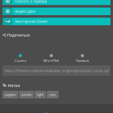
Скачать с сервера
Яндекс.Диск
Мастерская Steam
Поделиться
Ссылка
BB и HTML
Превью
Метки
pagani
zonda
light
rays