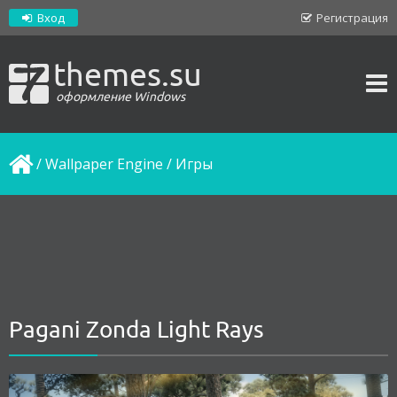
Вход
Регистрация
themes.su
оформление Windows
/
Wallpaper Engine
/
Игры
Pagani Zonda Light Rays