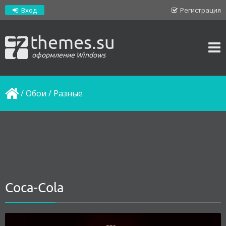
Вход
Регистрация
themes.su
оформление Windows
/
Обои
/
Разные
Coca-Cola