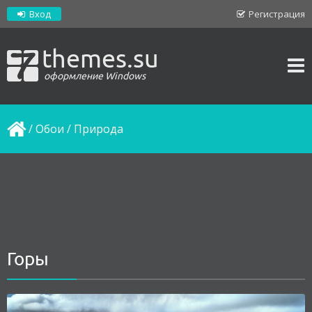
Вход
Регистрация
themes.su
оформление Windows
/
Обои
/
Природа
Горы