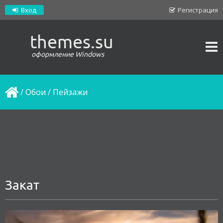
Вход
Регистрация
themes.su
оформление Windows
/
Обои
/
Пейзажи
Закат