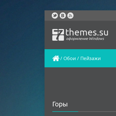
themes.su
оформление Windows
/
Обои
/
Пейзажи
Горы