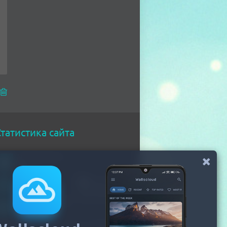
татистика сайта
Онлайн всего
95
Гостей
93
Пользователей
2