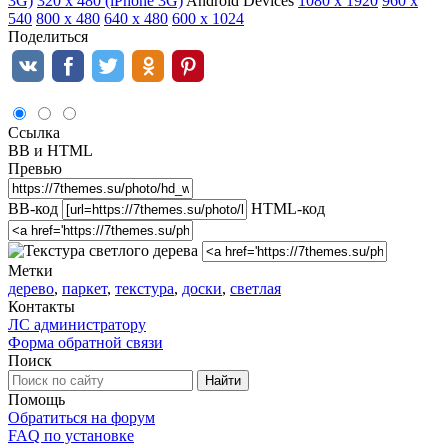
3G)
320 x 480 (iPhone 3G)
Android Devices
1080 x 1920
960 х
540
800 х 480
640 x 480
600 x 1024
Поделиться
Ссылка
BB и HTML
Превью
BB-код
HTML-код
Метки
дерево
,
паркет
,
текстура
,
доски
,
светлая
Контакты
ЛС администратору
Форма обратной связи
Поиск
Помощь
Обратиться на форум
FAQ по установке