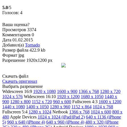
5.0
/5
Голосов: 4
Ваша оценка?
Просмотров
3374
Комментариев
0
Дата
01.02.2015
Добавил(а)
Tornado
Размер файла
422.9 kb
Формат
jpg
Разрешение
1920x1200 px
Скачать файл
Скачать оригинал
Выбрать разрешение
Widescreen 16:9
1920 x 1080
1600 x 900
1366 x 768
1280 x 720
1024 x 576
Widescreen 16:10
1920 x 1200
1680 x 1050
1440 x
900
1280 x 800
1152 x 720
960 x 600
Fullscreen 4:3
1600 x 1200
1440 x 1080
1400 x 1050
1280 x 960
1152 x 864
1024 x 768
Fullscreen 5:4
1280 x 1024
Netbook
1366 x 768
1024 x 600
800 x
480
Apple Devices
1024 x 1024 (iPad/iPad 2)
640 x 1136 (iPhone
5)
960 x 640 (iPhone 4)
640 x 960 (iPhone 4)
480 x 320 (iPhone