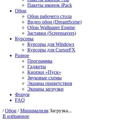
Пакеты иконок iPack
Обои
Обои рабочего стола
Видео обои (DreamScene)
Обои Wallpaper Engine
Заставки (Screensavers)
Курсоры
Курсоры для Windows
Курсоры для CursorFX
Разное
Программы
Гаджеты
Кнопки «Пуск»
Звуковые схемы
Экраны приветствия
Экраны загрузки
Форум
FAQ
/
Обои
/
Минимализм
Загрузка...
В избранное