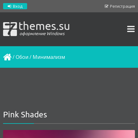
Вход
Регистрация
themes.su
оформление Windows
/
Обои
/
Минимализм
Pink Shades