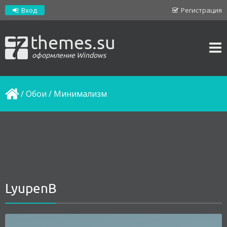
Вход
Регистрация
themes.su
оформление Windows
/
Обои
/
Минимализм
LyupenB