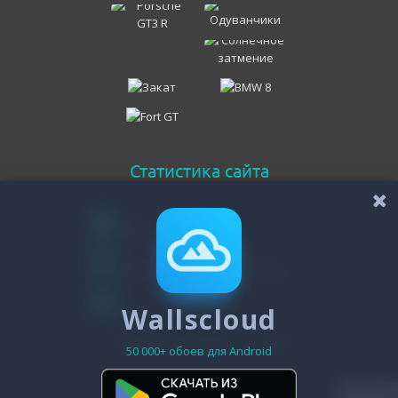
Статистика сайта
Онлайн всего
126
Гостей
122
Пользователей
Wallscloud
4
Зарегистрировано - 19488
50 000+ обоев для Android