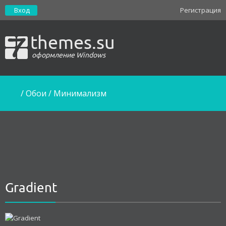
Вход
Регистрация
themes.su
оформление Windows
/
Обои
/
Минимализм
Gradient