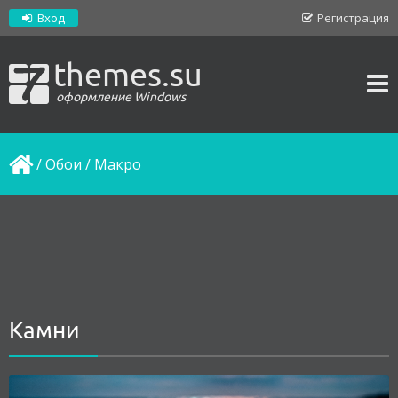
Вход
Регистрация
themes.su
оформление Windows
/
Обои
/
Макро
Камни