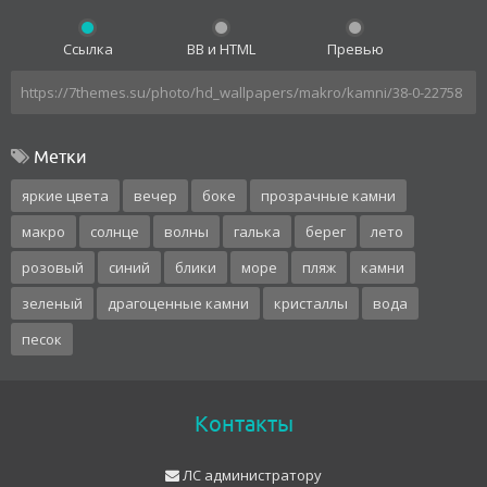
Ссылка
BB и HTML
Превью
Метки
яркие цвета
вечер
боке
прозрачные камни
макро
солнце
волны
галька
берег
лето
розовый
синий
блики
море
пляж
камни
зеленый
драгоценные камни
кристаллы
вода
песок
Контакты
ЛС администратору