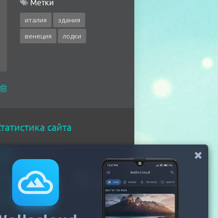
Метки
италия
здания
венеция
лодки
татистика сайта
Онлайн всего
261
Гостей
253
Пользователей
8