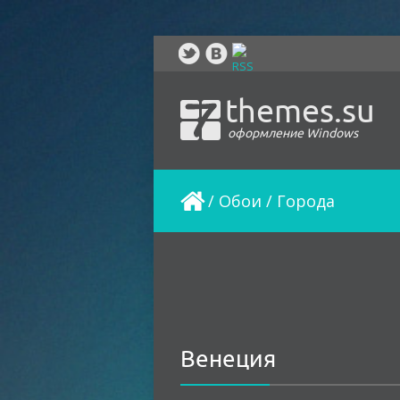
themes.su
оформление Windows
/
Обои
/
Города
Венеция