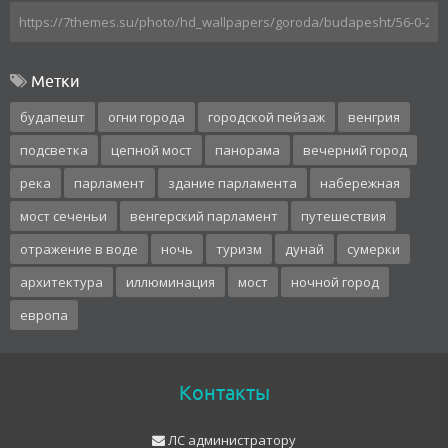
Метки
будапешт
огни города
городской пейзаж
венгрия
подсветка
цепной мост
панорама
вечерний город
река
парламент
здание парламента
набережная
мост сеченьи
венгерский парламент
путешествия
отражение в воде
ночь
туризм
дунай
сумерки
архитектура
иллюминация
мост
ночной город
европа
Контакты
ЛС администратору