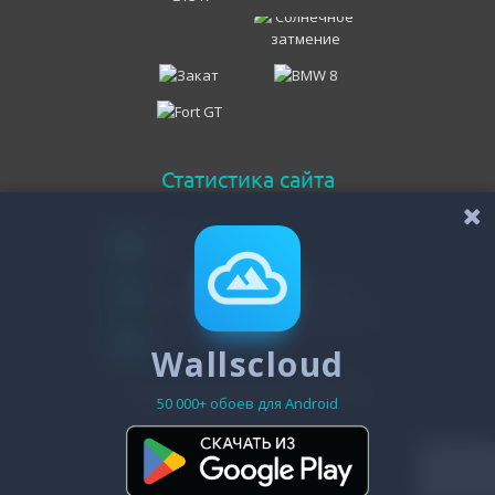
Статистика сайта
Онлайн всего
110
Гостей
109
Пользователей
Wallscloud
1
Зарегистрировано - 19482
50 000+ обоев для Android
© 2011-2026 7themes.su