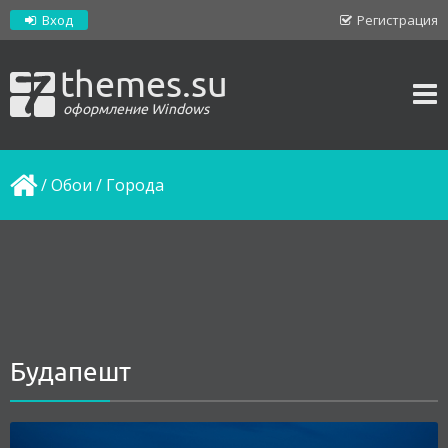
Вход
Регистрация
themes.su
оформление Windows
/
Обои
/
Города
Будапешт