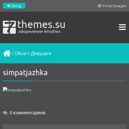
Вход
Регистрация
themes.su
оформление Windows
/
Обои
/
Девушки
simpatjazhka
0 комментариев