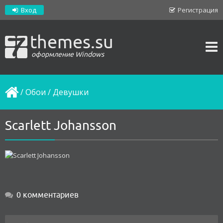
Вход
Регистрация
themes.su
оформление Windows
/
Обои
/
Девушки
Scarlett Johansson
0 комментариев