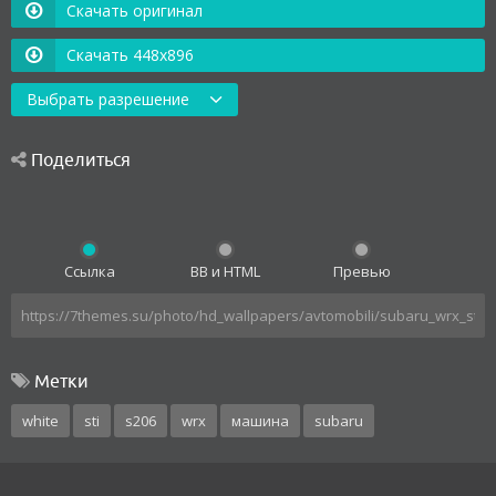
Скачать оригинал
Скачать 448x896
Выбрать разрешение
Поделиться
Ссылка
BB и HTML
Превью
Метки
white
sti
s206
wrx
машина
subaru