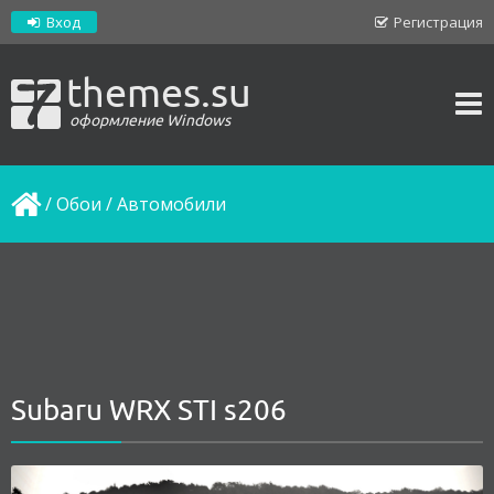
Вход
Регистрация
themes.su
оформление Windows
/
Обои
/
Автомобили
Subaru WRX STI s206