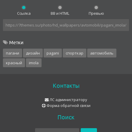
Ссылка
BB и HTML
Превью
Метки
пагани
дизайн
pagani
спорткар
автомобиль
красный
imola
Контакты
ЛС администратору
Форма обратной связи
Поиск