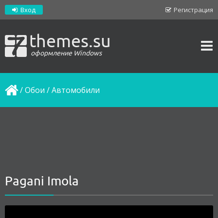
Вход
Регистрация
themes.su
оформление Windows
/
Обои
/
Автомобили
Pagani Imola