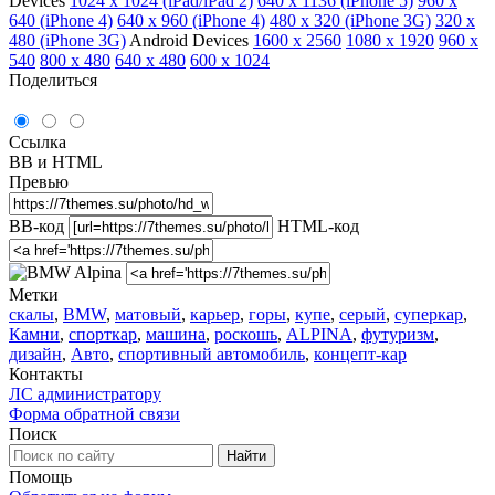
Devices
1024 x 1024 (iPad/iPad 2)
640 x 1136 (iPhone 5)
960 x
640 (iPhone 4)
640 x 960 (iPhone 4)
480 x 320 (iPhone 3G)
320 x
480 (iPhone 3G)
Android Devices
1600 x 2560
1080 x 1920
960 х
540
800 х 480
640 x 480
600 x 1024
Поделиться
Ссылка
BB и HTML
Превью
BB-код
HTML-код
Метки
скалы
,
BMW
,
матовый
,
карьер
,
горы
,
купе
,
серый
,
суперкар
,
Камни
,
спорткар
,
машина
,
роскошь
,
ALPINA
,
футуризм
,
дизайн
,
Авто
,
спортивный автомобиль
,
концепт-кар
Контакты
ЛС администратору
Форма обратной связи
Поиск
Помощь