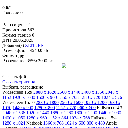
0.0
/5
Голосов: 0
Ваша оценка?
Просмотров
562
Комментариев
0
Дата
28.06.2026
Добавил(а)
ZENDER
Размер файла
4540.0 kb
Формат
jpg
Разрешение
3556x2000 px
Скачать файл
Скачать оригинал
Выбрать разрешение
Widescreen 16:9
2880 x 1620
2560 x 1440
2400 x 1350
2048 x
1152
1920 x 1080
1600 x 900
1366 x 768
1280 x 720
1024 x 576
Widescreen 16:10
2880 x 1800
2560 x 1600
1920 x 1200
1680 x
1050
1440 x 900
1280 x 800
1152 x 720
960 x 600
Fullscreen 4:3
2048 x 1536
1920 x 1440
1680 x 1260
1600 x 1200
1440 x 1080
1400 x 1050
1280 x 960
1152 x 864
1024 x 768
Fullscreen 5:4
1280 x 1024
Netbook
1366 x 768
1024 x 600
800 x 480
Apple