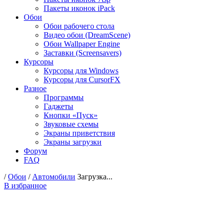
Пакеты иконок iPack
Обои
Обои рабочего стола
Видео обои (DreamScene)
Обои Wallpaper Engine
Заставки (Screensavers)
Курсоры
Курсоры для Windows
Курсоры для CursorFX
Разное
Программы
Гаджеты
Кнопки «Пуск»
Звуковые схемы
Экраны приветствия
Экраны загрузки
Форум
FAQ
/
Обои
/
Автомобили
Загрузка...
В избранное