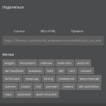
Поделиться
Ссылка
BB и HTML
Превью
Метки
wagon
mountains
пейзаж
audi rs6-s
audi rs6
автомобили
машины
lake
abt
cars
тюнинг
landscape
природа
tuning
универсал
вид спереди
sunrise
озеро
red
рассвет
nature
abt sportsline
горы
красный
audi rs6 avant