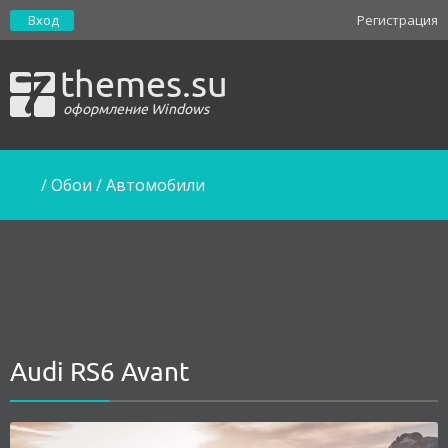
Вход
Регистрация
themes.su
оформление Windows
/
Обои
/
Автомобили
Audi RS6 Avant