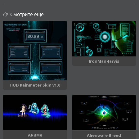
Смотрите еще
IronMan-Jarvis
HUD Rainmeter Skin v1.0
Аниме
Alienware Breed