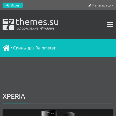
Вход
Регистрация
themes.su
оформление Windows
/
Скины для Rainmeter
XPERIA