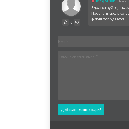
MegaRich
(Пользо
Здравствуйте, ска
Просто я сколько у
фигня поподается.
0