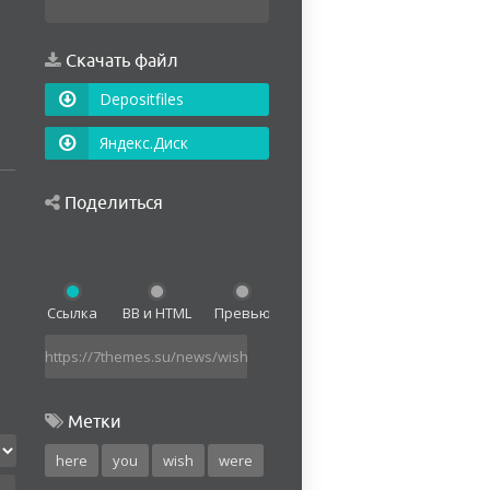
Скачать файл
Depositfiles
Яндекс.Диск
Поделиться
Ссылка
BB и HTML
Превью
Метки
here
you
wish
were