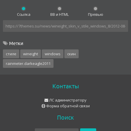
Ссылка
BB и HTML
Превью
Метки
стиле
wineight
windows
скин
rainmeter.darkeagle2011
Контакты
ЛС администратору
Форма обратной связи
Поиск