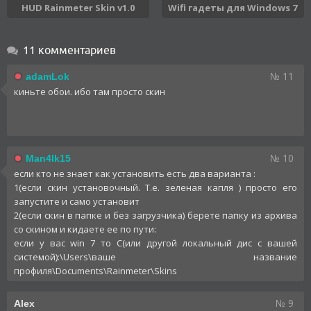
HUD Rainmeter Skin v1.0
Wifi гадеты для Windows 7
11 комментариев
№ 11
adamLok
киньте обои. ибо там просто скин
№ 10
Man4Ik15
если кто не знает как установить есть два варианта :
1(если скин установочный. Т.е. зеленая капля ) просто его
запустите и само установит
2(если скин в папке и без загрузчика) берете папку из архива
со скином и кидаете ее по пути:
если у вас win 7 то C(или другой локальный дис с вашей
системой):\Users\ваше название
профиля\Documents\Rainmeter\Skins
№ 9
Alex