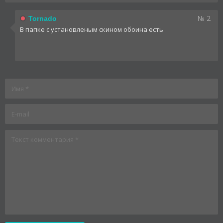
№ 2
Tornado
В папке с установленым скином обоина есть