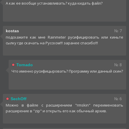
А как ее вообще устанавливать? куда кидать файл?
№ 7
kostas
подскажите как мне Rainmeter русифицировать или киньте
сылку где скачать на Русском!!! заранее спасибо!!!
№ 8
Tornado
Что именно русифицыровать? Программу или данный скин?
№ 6
SechOff
Можно в файле с расширением "rmskin" переименовать
расширение в "zip" и открыть его как обычный архив.