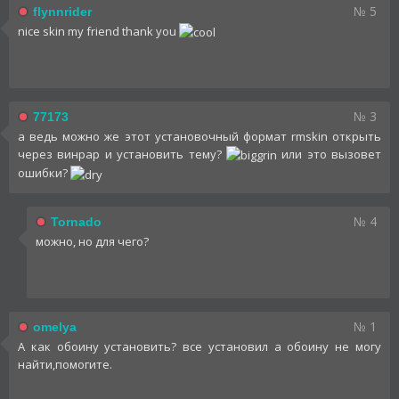
№ 5
flynnrider
nice skin my friend thank you
№ 3
77173
а ведь можно же этот установочный формат rmskin открыть
через винрар и установить тему?
или это вызовет
ошибки?
№ 4
Tornado
можно, но для чего?
№ 1
omelya
А как обоину установить? все установил а обоину не могу
найти,помогите.