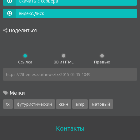
Скачать с сервера
Яндекс.Диск
Поделиться
Ссылка
BB и HTML
Превью
Метки
tx
футуристический
скин
aimp
матовый
Контакты