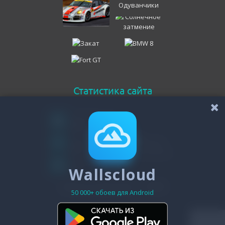
Статистика сайта
Онлайн всего
116
Гостей
111
Пользователей
Wallscloud
5
Зарегистрировано - 19486
50 000+ обоев для Android