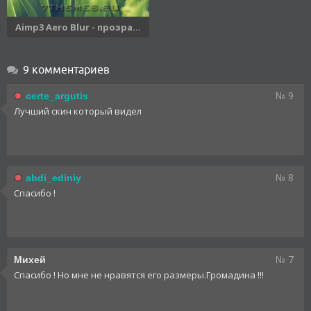
Aimp3 Aero Blur - прозра...
9 комментариев
№ 9
certe_argutis
Лучший скин который видел
№ 8
abdi_ediniy
Спасибо !
№ 7
Михей
Спасибо ! Но мне не нравятся его размеры.Громадина !!!