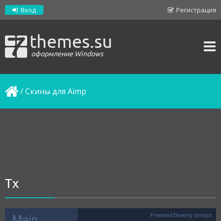
Вход
Регистрация
themes.su
оформление Windows
/
Скины для Aimp
Tx