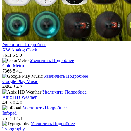
Увеличить
Подробнее
XW Analog Clock
7611
5
5.0
Увеличить
Подробнее
ColorMetro
7366
5
4.1
Увеличить
Подробнее
Google Play Music
4584
3
4.7
Увеличить
Подробнее
Atrix HD Weather
4913
0
4.0
Увеличить
Подробнее
Infopad
7514
3
4.3
Увеличить
Подробнее
Typography