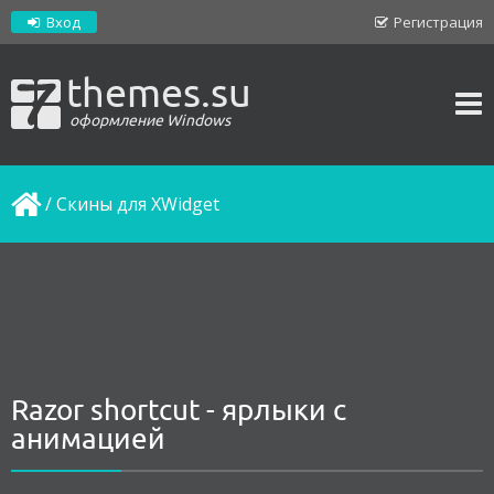
Вход
Регистрация
themes.su
оформление Windows
/
Скины для XWidget
Razor shortcut - ярлыки с
анимацией