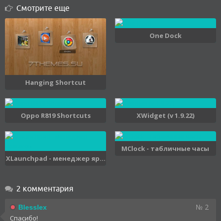
Смотрите еще
One Dock
Hanging Shortcut
Oppo R819 Shortcuts
XWidget (v 1.9.22)
MClock - табличные часы
XLaunchpad - менеджер яр...
2 комментария
№ 2
Blesslex
Спасибо!