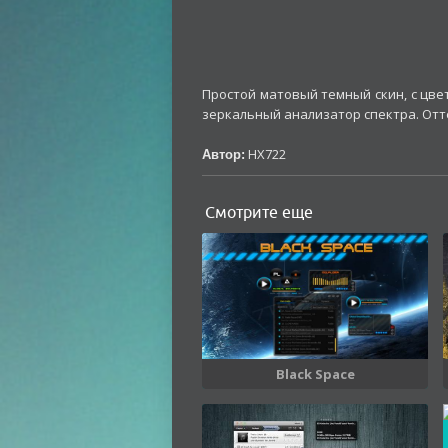
Простой матовый темный скин, с цве
зеркальный анализатор спектра. Отт
HX722
Автор:
Смотрите еще
Black Space