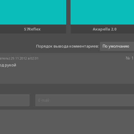
S7Reflex
Aкapella 2.0
Порядок вывода комментариев:
№ 1
тель) 29.11.2012 в 02:01
од рукой