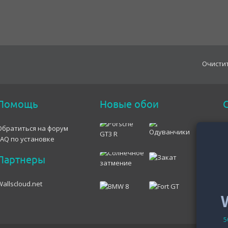
Oчисти
Помощь
Новые обои
С
Обратиться на форум
FAQ по установке
Партнеры
Wallscloud.net
5