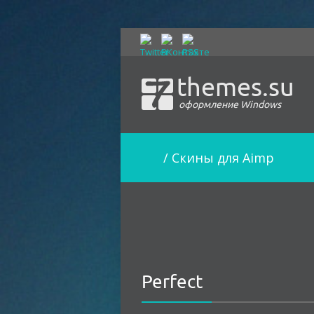
themes.su
оформление Windows
/
Скины для Aimp
Perfect