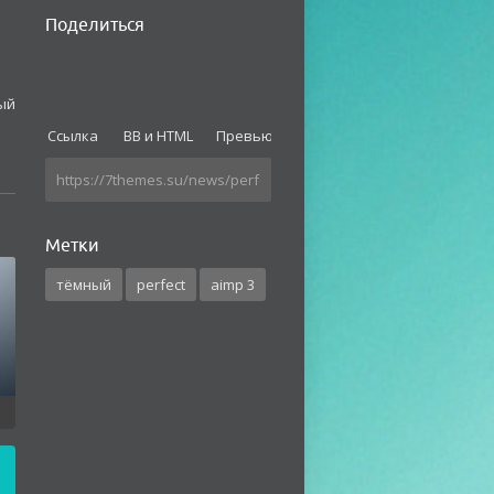
Поделиться
ый
Ссылка
BB и HTML
Превью
Метки
тёмный
perfect
aimp 3