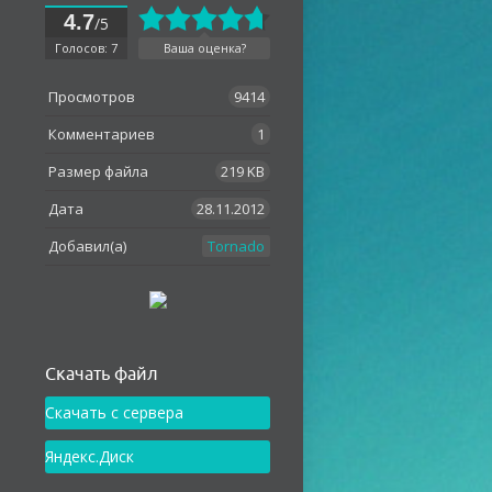
4.7
/5
Голосов: 7
Ваша оценка?
Просмотров
9414
Комментариев
1
Размер файла
219 KB
Дата
28.11.2012
Добавил(а)
Tornado
Как установить
Скачать файл
Скачать с сервера
Яндекс.Диск