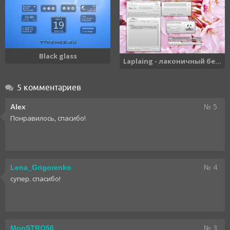
Black glass
Laplaing - лаконичный бе...
5 комментариев
№ 5
Alex
Понравилось, спасибо!
№ 4
Lena_Grigorenko
супер. спасибо!
№ 3
MonSTRO56