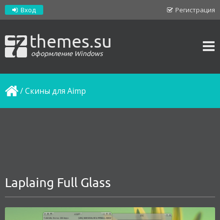
Вход
Регистрация
themes.su
оформление Windows
/
Скины для Aimp
Laplaing Full Glass