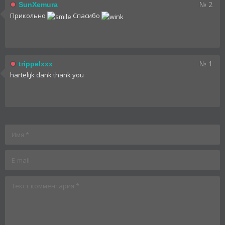
№ 2
SunXemura
Прикольно
Спасибо
№ 1
trippelxxx
hartelijk dank thank you