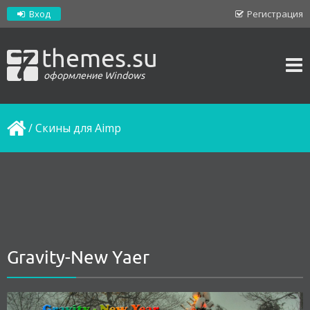
Вход
Регистрация
themes.su
оформление Windows
/
Скины для Aimp
Gravity-New Yaer