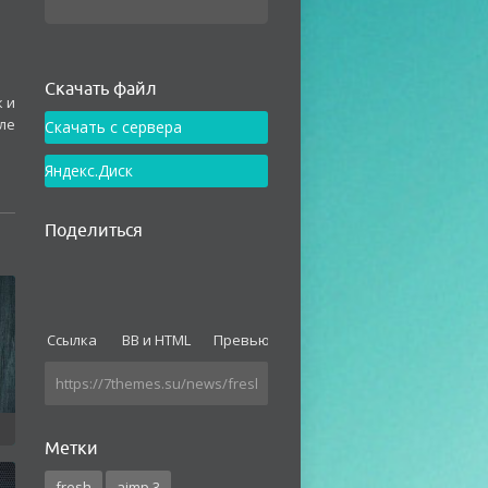
Как установить
Скачать файл
 и
ле
Скачать с сервера
Яндекс.Диск
Поделиться
Ссылка
BB и HTML
Превью
Метки
fresh
aimp 3