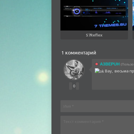
S7Reflex
1 комментарий
A3BEPUH
(Пользов
Вау, весьма п
0