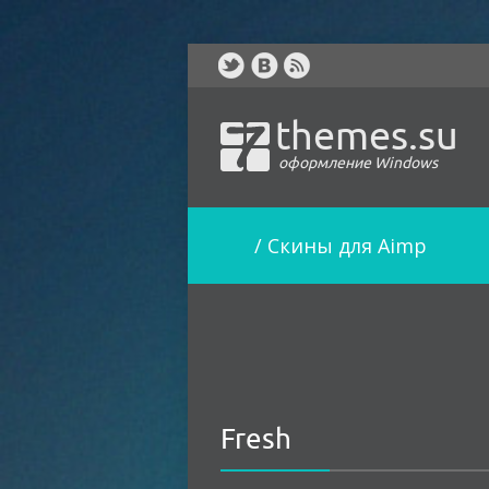
themes.su
оформление Windows
/
Скины для Aimp
Fresh