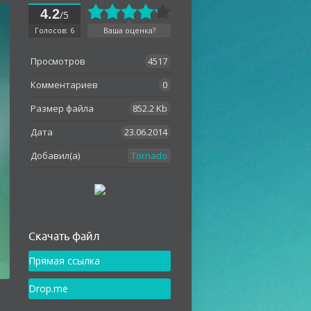
4.2
/5
Голосов: 6
Ваша оценка?
Просмотров
4517
Комментариев
0
Размер файла
852.2 Kb
Дата
23.06.2014
Добавил(а)
Tornado
Как установить
Скачать файл
Прямая ссылка
Drop.me