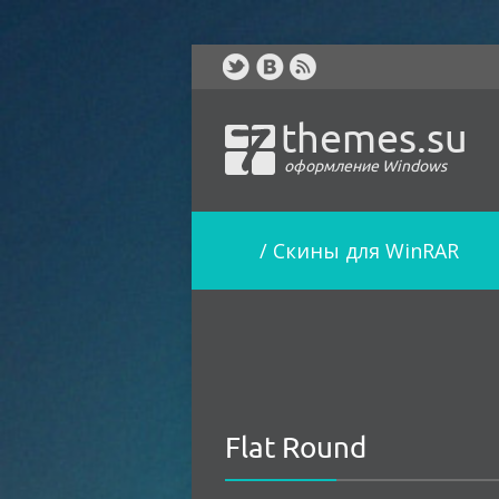
themes.su
оформление Windows
/
Скины для WinRAR
Flat Round