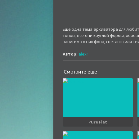
Еще одна тема архиватора для любите
тонов, все они круглой формы, хоро
зависимо от их фона, светлого или те
Автор:
alex1
Смотрите еще
Pure Flat