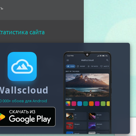
ть
татистика сайта
Онлайн всего
212
Гостей
203
Пользователей
9
Wallscloud
Зарегистрировано - 19470
0 000+ обоев для Android