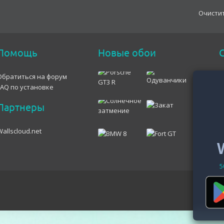
Oчисти
Помощь
Новые обои
С
Обратиться на форум
FAQ по установке
Партнеры
Wallscloud.net
5