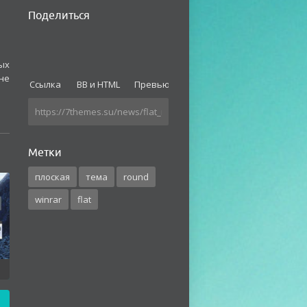
Поделиться
ых
не
Ссылка
BB и HTML
Превью
Метки
плоская
тема
round
winrar
flat