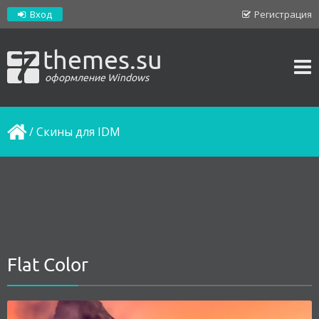
Вход
Регистрация
themes.su
оформление Windows
/
Скины для IDM
Flat Color