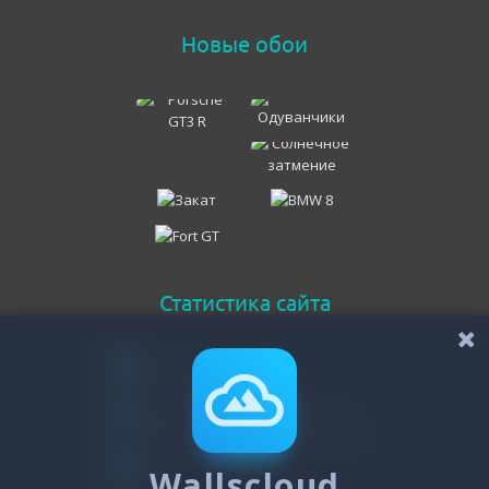
Новые обои
Статистика сайта
Онлайн всего
117
Гостей
116
Пользователей
Wallscloud
1