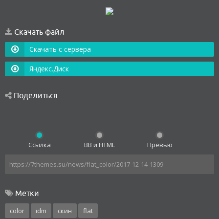
Скачать файл
Скачать с сервера
Яндекс.Диск
Поделиться
Ссылка
BB и HTML
Превью
Метки
color
idm
скин
flat