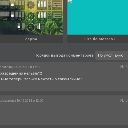
Zepha
Circulo Meter v2
Порядок вывода комментариев:
№ 6
ватель) 13.04.2015 в 17:34
разрешений нельзя?(((
о мне теперь, только мечтать о таком скине?
№ 5
зователь) 10.12.2014 в 12:00