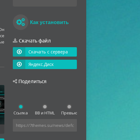
Как установить
Он
се
Скачать файл
ые
Скачать с сервера
Яндекс.Диск
Поделиться
Ссылка
BB и HTML
Превью