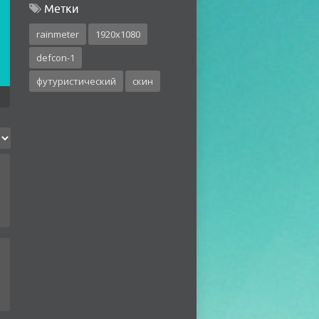
Метки
rainmeter
1920x1080
defcon-1
футуристический
скин