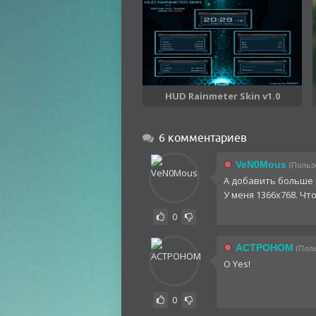
HUD Rainmeter Skin v1.0
6 комментариев
VeN0Mous
(Пользо
А добавить больше 
У меня 1366х768. Чт
0
ACTPOHOM
(Поль
O Yes!
0