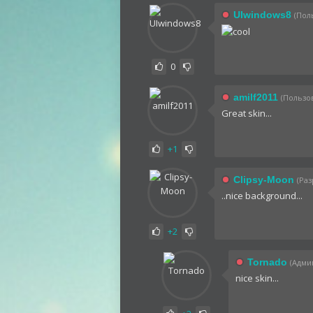
UIwindows8
(Пол
0
amilf2011
(Пользов
Great skin...
+1
Clipsy-Moon
(Раз
..nice background...
+2
Tornado
(Админ
nice skin...