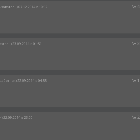
№ 4
ьзователь) 07.12.2014 в 10:12
№ 3
атель) 23.09.2014 в 01:51
№ 1
работчик) 22.09.2014 в 04:55
№ 2
) 22.09.2014 в 23:00