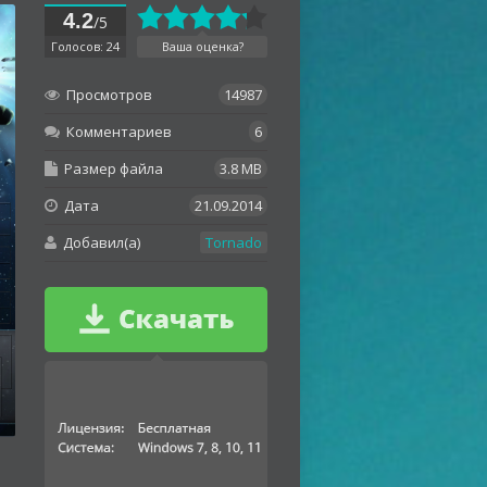
4.2
/5
Голосов: 24
Ваша оценка?
Просмотров
14987
Комментариев
6
Размер файла
3.8 MB
Дата
21.09.2014
Добавил(а)
Tornado