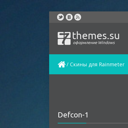
themes.su
оформление Windows
/
Скины для Rainmeter
Defcon-1