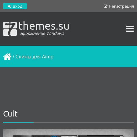
Вход
Регистрация
themes.su
оформление Windows
/
Скины для Aimp
Cult