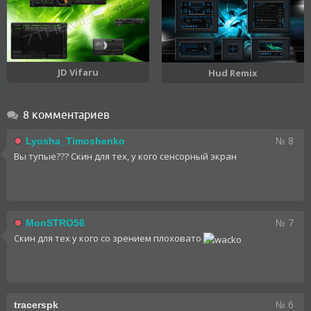
JD Vifaru
Hud Remix
8 комментариев
№ 8
Lyosha_Timoshenko
Вы тупые??? Скин для тех, у кого сенсорный экран
№ 7
MonSTRO56
Скин для тех у кого со зрением плоховато
№ 6
tracerspk