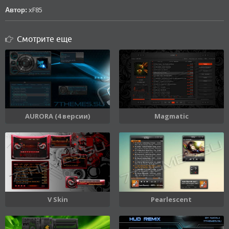
xF85
Автор:
Смотрите еще
AURORA (4 версии)
Magmatic
V Skin
Pearlescent