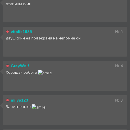
отличны скин
№ 5
vitalik1985
дауш скин на пол экрана не непомне он
№ 4
GrayWolf
Хорошая работа
№ 3
milya123
Зачетненько