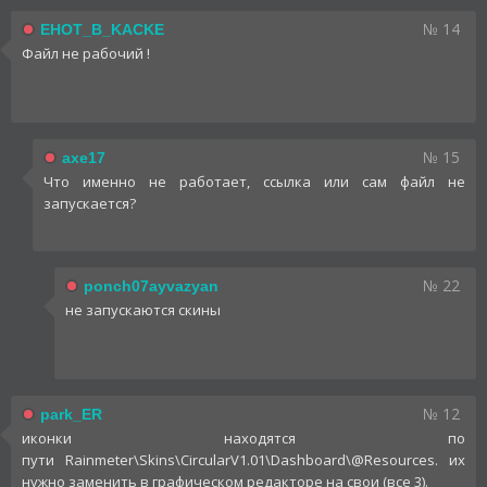
№ 14
EHOT_B_KACKE
Файл не рабочий !
№ 15
axe17
Что именно не работает, ссылка или сам файл не
запускается?
№ 22
ponch07ayvazyan
не запускаются скины
№ 12
park_ER
иконки находятся по
пути Rainmeter\Skins\CircularV1.01\Dashboard\@Resources. их
нужно заменить в графическом редакторе на свои (все 3).