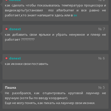
как сделать чтобы показывалась температура процессора и
видеокарты?установил msi afterburner и все равно не
работает,кто знает напишите здесь или в
вк
№ 7
dsnext
как добавить свои ярлыки и убрать ненужное и плеер не
работает ?????????
№ 6
dsnext
как иконки свои поставить
№ 5
Пашка
Не разобрался, как отцентровать круговой лаунчер не
вручную (хотя бы по вводу координат).
Еще не могу понять, как пихать на лаунчер свои иконки.