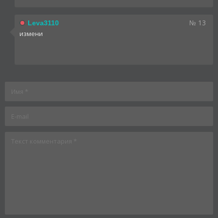
№ 13
Leva3110
измени