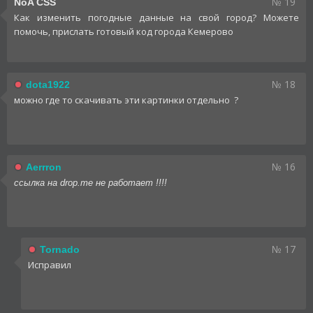
№ 19
NoA CSS
Как изменить погодные данные на свой город? Можете
помочь, прислать готовый код города Кемерово
№ 18
dota1922
можно где то скачивать эти картинки отдельно ?
№ 16
Aerrron
ссылка на drop.me не работает !!!!
№ 17
Tornado
Исправил