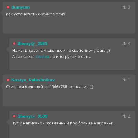
№ 3
dumyum
как установить скажыте плиз
№ 4
Sheny@_3589
Нажать двойным щелчком по скаченному файлу)
А так слева
ссылка
на инструкцию есть.
№ 1
Kostya_Kalashnikov
Слишком большой на 1366х768 не влазит (((
№ 2
Sheny@_3589
Тут и написано - "созданный под большие экраны".