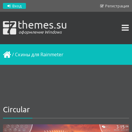
Вход
Регистрация
themes.su
оформление Windows
/
Скины для Rainmeter
Circular