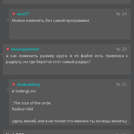
№ 24
axe17
Можно изменять без самой программки
№ 20
micropyhcher
а как изменить размер круга. в ini файле есть привязка к
радиусу, но где берется этот самый радиус?
№ 21
drakulaboy
в Settings.inc
; The size of the circle
Radius=384
здесь меняй, или я не понял что именно ты хочешь менять)