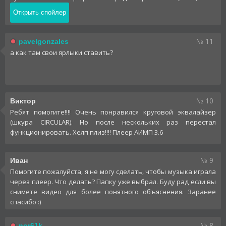
№ 11
pavelgonzales
а как там свои ярлыки ставить?
№ 10
Виктор
Ребят помогите!!!! Очень понравился круговой эквалайзер
(шкура CIRCULAR). Но после нескольких раз перестал
функционировать. Хелп плиз!!!! Плеер АИМП 3.6
№ 9
Иван
Помогите пожалуйста, я не могу сделать, чтобы музыка играла
через плеер. Что делать? Папку уже выбрал. Буду рад если вы
снимете видео для более понятного объяснения. Заранее
спасибо :)
№ 8
nor61k