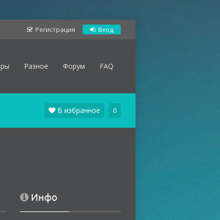
Регистрация
Вход
оры
Разное
Форум
FAQ
В избранное
0
Инфо