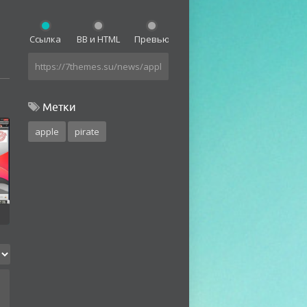
Ссылка
BB и HTML
Превью
Метки
apple
pirate