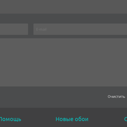
Oчистить
Помощь
Новые обои
С