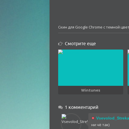
Скин для Google Chrome с темной цвет
Смотрите еще
Wintunes
1 комментарий
Vsevolod_Streka
ни чё так)