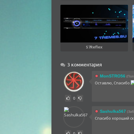
S7Reflex
3 комментария
MonSTRO56
(Пол
Оставлю, Спасибо
0
Sashulka567
(Заб
Спасибо хороший с
0