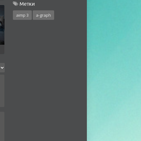
Метки
aimp 3
a-graph