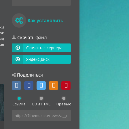
Как установить
ки
ок
Скачать файл
яд
ия
Скачать с сервера
Яндекс.Диск
Поделиться
Ссылка
BB и HTML
Превью