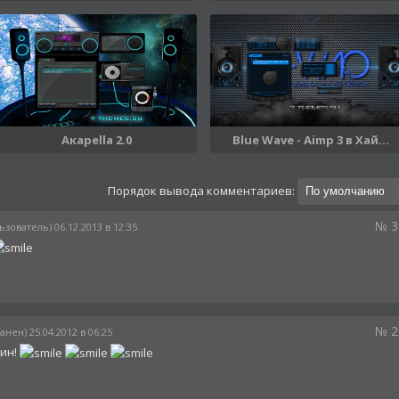
Aкapella 2.0
Blue Wave - Aimp 3 в Хай...
Порядок вывода комментариев:
№ 3
ьзователь) 06.12.2013 в 12:35
№ 2
анен) 25.04.2012 в 06:25
кин!