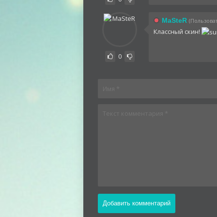
MaSteR
(Пользоват
Классный скин!
0