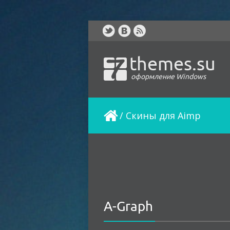
themes.su
оформление Windows
/
Скины для Aimp
A-Graph