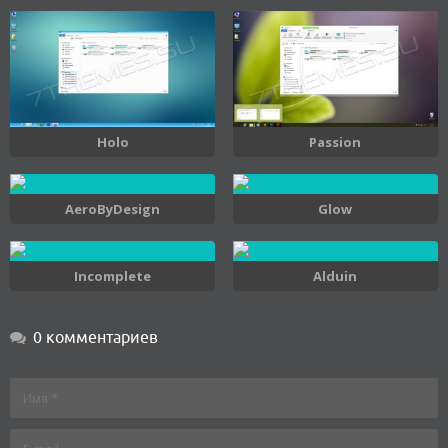
Holo
Passion
AeroByDesign
Glow
Incomplete
Alduin
0 комментариев