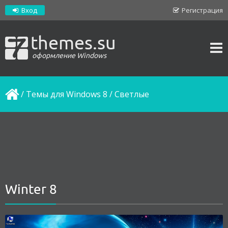
Вход
Регистрация
themes.su
оформление Windows
/
Темы для Windows 8
/
Светлые
Winter 8