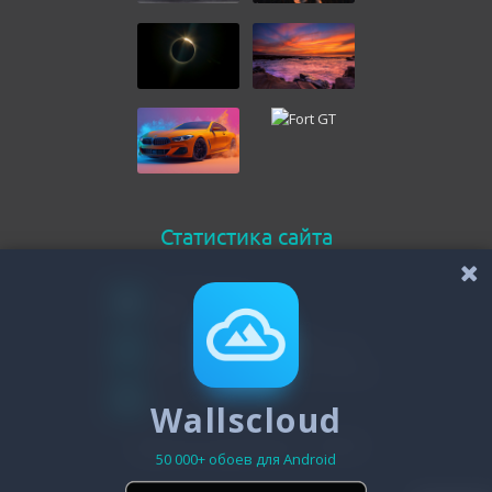
Статистика сайта
Онлайн всего
248
Гостей
245
Пользователей
Wallscloud
3
Зарегистрировано - 19473
50 000+ обоев для Android