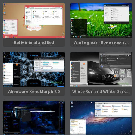
White glass - Приятная т...
Bel Minimal and Red
Alienware XenoMorph 2.0
White Run and White Dark...