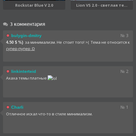
Rockstar Blue V 2.0
Lion VS 2.0 - светлая те...
3 комментария
№ 3
bulygin-dmitry
за минимализм. Не стоит того! >( Тема не относится к
4.50 $ %)
супер-пупер :D
№ 2
linkinterteid
Ахаха темы платные
№ 1
Charli
Отличное искал что-то в стиле минимализм.