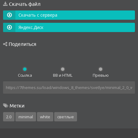
Скачать файл
Скачать с сервера
Яндекс.Диск
Поделиться
Ссылка
BB и HTML
Превью
Метки
2.0
minimal
white
светлые