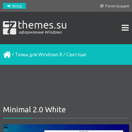
Вход
Регистрация
themes.su
оформление Windows
/
Темы для Windows 8
/
Светлые
Minimal 2.0 White