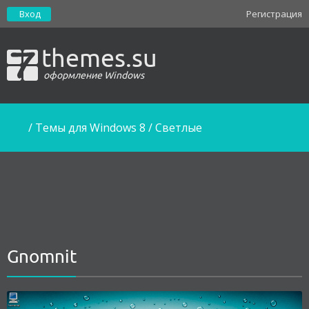
Вход
Регистрация
themes.su
оформление Windows
/
Темы для Windows 8
/
Светлые
Gnomnit