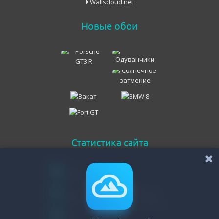
Wallscloud.net
Новые обои
Статистика сайта
Онлайн всего
274
Гостей
265
Пользователей
9