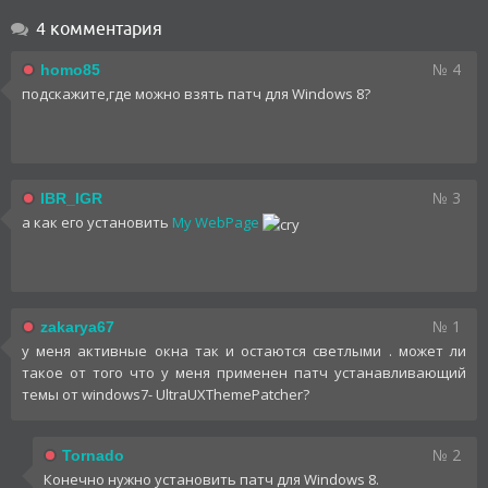
4 комментария
№ 4
homo85
подскажите,где можно взять патч для Windows 8?
№ 3
IBR_IGR
а как его установить
My WebPage
№ 1
zakarya67
у меня активные окна так и остаются светлыми . может ли
такое от того что у меня применен патч устанавливающий
темы от windows7- UltraUXThemePatcher?
№ 2
Tornado
Конечно нужно установить патч для Windows 8.