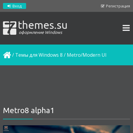
Вход
Регистрация
themes.su
оформление Windows
/
Темы для Windows 8
/
Metro/Modern UI
Metro8 alpha1