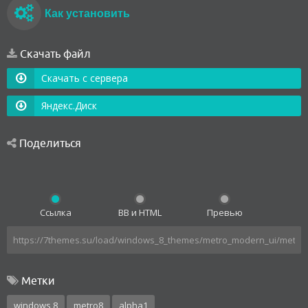
Как установить
Скачать файл
Скачать с сервера
Яндекс.Диск
Поделиться
Ссылка
BB и HTML
Превью
Метки
windows 8
metro8
alpha1