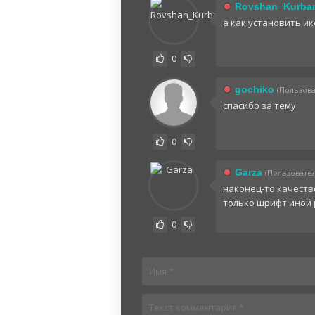
Rovshan_Kurba
а как установить ик
0
gochiko
(Пользова
спасибо за тему
0
Garza
(Пользователь
наконец-то качеств
только шрифт иной р
0