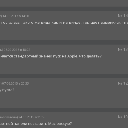
№ 14
) 14.05.2017 в 14:08
ч осталась такого же вида как и на винде, ток цвет изменился, чт
№ 13
) 06.09.2015 в 18:22
няется стандартный значёк пуск на Apple, что делать?
№ 12
 07.06.2015 в 20:33
у пуска?
№ 10
льзователь) 24.05.2015 в 21:55
дартной панели поставить Mac`овскую?