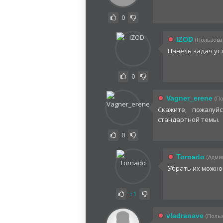
0
IZOD
(Пользоват
Панель задач ус
0
Vagner_erene
(По
Скажите, пожалуй
стандартной темы.
0
Tornado
(Админ
Убрать их можн
+1
vladranave
(Польз