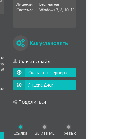
Как установить
не
Скачать файл
зу
об
Скачать с сервера
Яндекс.Диск
ие
Поделиться
Ссылка
BB и HTML
Превью