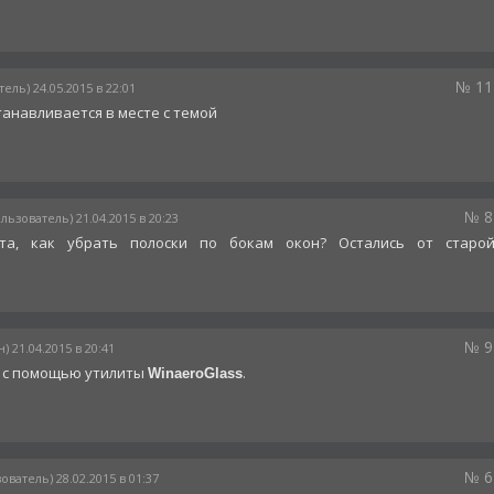
№ 11
ель) 24.05.2015 в 22:01
танавливается в месте с темой
№ 8
льзователь) 21.04.2015 в 20:23
ста, как убрать полоски по бокам окон? Остались от старой
№ 9
) 21.04.2015 в 20:41
о с помощью утилиты
.
WinaeroGlass
№ 6
ователь) 28.02.2015 в 01:37