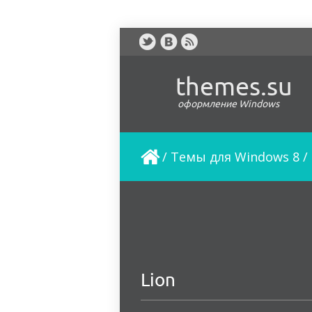
themes.su
оформление Windows
/
Темы для Windows 8
/
Lion