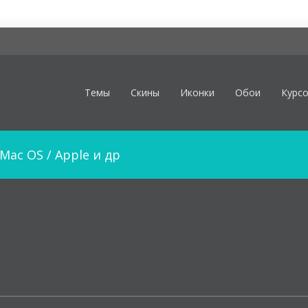
Темы
Скины
Иконки
Обои
Курс
Mac OS / Apple и др