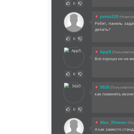
0
penis228
(Новичок
Ребят, панель зада
делать?
0
AppS
(Пользователь
Всё хорошо но не ме
0
5620
(Пользователь)
как поменять иконк
0
Alex_Rimmer
(По
А как заместо стан