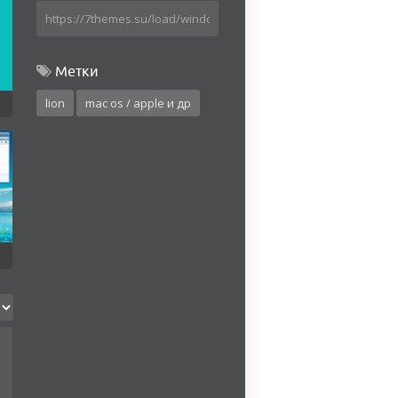
Метки
lion
mac os / apple и др