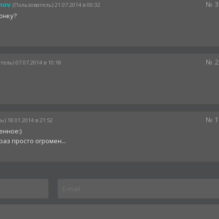
№ 3
nov
(Пользователь) 21.07.2014 в 00:32
онку?
№ 2
тель) 07.07.2014 в 10:18
№ 1
) 18.01.2014 в 21:52
енное:)
аз просто огромен...