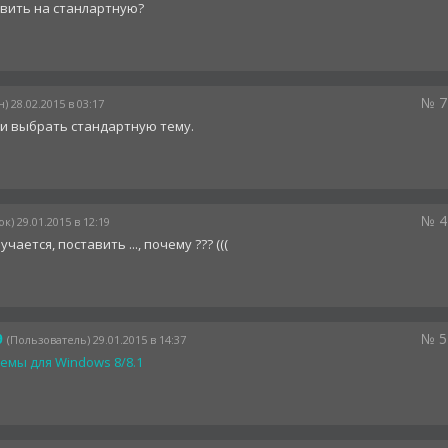
авить на станлартную?
№ 7
) 28.02.2015 в 03:17
и выбрать стандартную тему.
№ 4
к) 29.01.2015 в 12:19
чается, поставить ..., почему ??? (((
№ 5
9
(Пользователь) 29.01.2015 в 14:37
емы для Windows 8/8.1